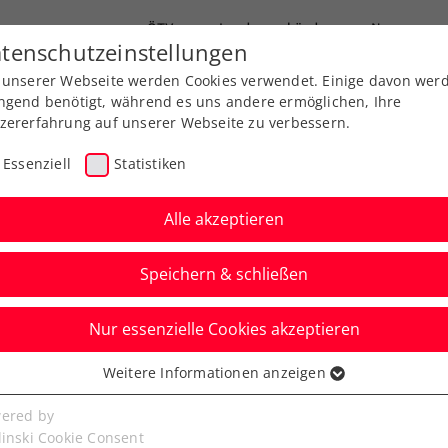
ÖTV
Landesverbände
News
tenschutzeinstellungen
 unserer Webseite werden Cookies verwendet. Einige davon wer
Ausbildung
Services
Über uns
ngend benötigt, während es uns andere ermöglichen, Ihre
zererfahrung auf unserer Webseite zu verbessern.
Essenziell
Statistiken
Alle akzeptieren
Speichern & schließen
Nur essenzielle Cookies akzeptieren
 schlägt sich gegen
Weitere Informationen anzeigen
ssenziell
senzielle Cookies werden für grundlegende Funktionen der
ered by
bseite benötigt. Dadurch ist gewährleistet, dass die Webseite
linski Cookie Consent