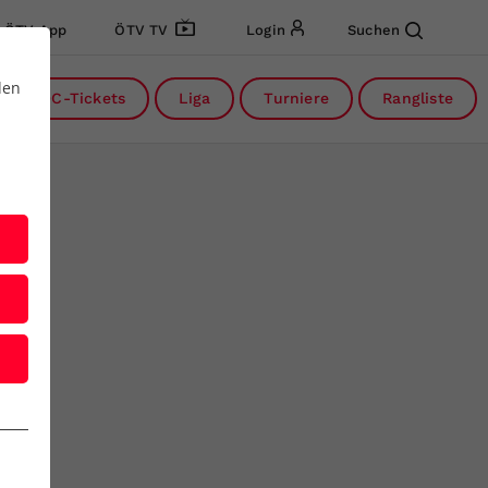
ÖTV App
ÖTV TV
Login
Suchen
den
DC-Tickets
Liga
Turniere
Rangliste