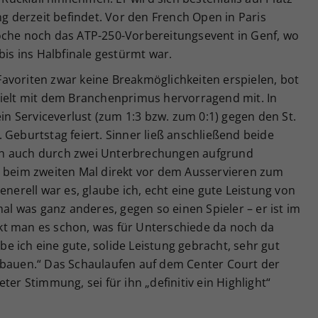
ng derzeit befindet. Vor den French Open in Paris
oche noch das ATP-250-Vorbereitungsevent in Genf, wo
bis ins Halbfinale gestürmt war.
avoriten zwar keine Breakmöglichkeiten erspielen, bot
hielt mit dem Branchenprimus hervorragend mit. In
ein Serviceverlust (zum 1:3 bzw. zum 0:1) gegen den St.
 Geburtstag feiert. Sinner ließ anschließend beide
ch auch durch zwei Unterbrechungen aufgrund
– beim zweiten Mal direkt vor dem Ausservieren zum
enerell war es, glaube ich, echt eine gute Leistung von
mal was ganz anderes, gegen so einen Spieler – er ist im
kt man es schon, was für Unterschiede da noch da
 ich eine gute, solide Leistung gebracht, sehr gut
fbauen.“ Das Schaulaufen auf dem Center Court der
ter Stimmung, sei für ihn „definitiv ein Highlight“