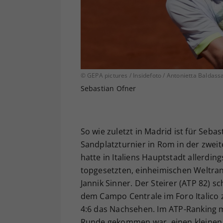
© GEPA pictures / Insidefoto / Antonietta Baldass
Sebastian Ofner
So wie zuletzt in Madrid ist für Seb
Sandplatzturnier in Rom in der zwei
hatte in Italiens Hauptstadt allerdi
topgesetzten, einheimischen Weltra
Jannik Sinner. Der Steirer (ATP 82) s
dem Campo Centrale im Foro Italico 
4:6 das Nachsehen. Im ATP-Ranking mu
Runde gekommen war, einen kleinen Rü