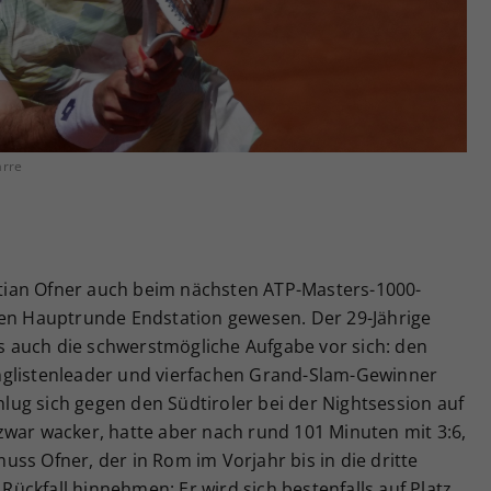
Zweck
generierte ID, für die historische Speicherung
Ihrer vorgenommen Einstellungen, falls der
Webseiten-Betreiber dies eingestellt hat.
arre
astian Ofner auch beim nächsten ATP-Masters-1000-
ten Hauptrunde Endstation gewesen. Der 29-Jährige
ngs auch die schwerstmögliche Aufgabe vor sich: den
nglistenleader und vierfachen Grand-Slam-Gewinner
chlug sich gegen den Südtiroler bei der Nightsession auf
zwar wacker, hatte aber nach rund 101 Minuten mit 3:6,
ss Ofner, der in Rom im Vorjahr bis in die dritte
ckfall hinnehmen: Er wird sich bestenfalls auf Platz