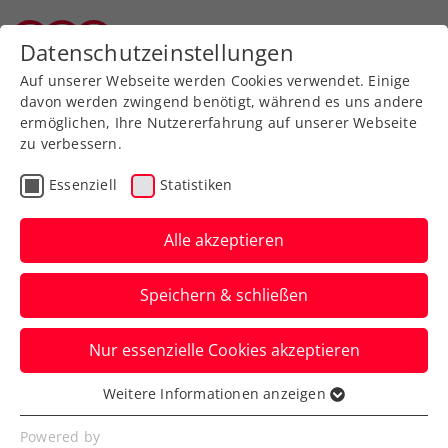
Zurück zur Newsübersicht
Datenschutzeinstellungen
Wiener Tennisverband
Auf unserer Webseite werden Cookies verwendet. Einige
davon werden zwingend benötigt, während es uns andere
ermöglichen, Ihre Nutzererfahrung auf unserer Webseite
zu verbessern.
WTA
Turniere
Essenziell
Statistiken
WTA-Challenger Cali:
Kraus kämpft um
Alle akzeptieren
Premierentriumph
Speichern & schließen
Österreichs Nummer zwei steht in
Nur essenzielle Cookies akzeptieren
Kolumbien bereits im Finale – nach
einem Tenniskrimi mit Happy End.
Weitere Informationen anzeigen
Essenziell
Verfasst von: Manuel Wachta, 01.11.2025
Essenzielle Cookies werden für grundlegende
Powered by