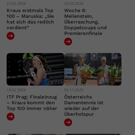
23.02.2026
23.02.2026
Kraus erstmals Top
Woche 8:
100 – Maruska: „Sie
Meilenstein,
hat sich das redlich
Überraschung,
verdient“
Doppelcoups und
Premierenfinale
18.02.2026
03.11.2025
ITF Prag: Finaleinzug
Österreichs
– Kraus kommt den
Damentennis ist
Top 100 immer näher
wieder auf der
Überholspur