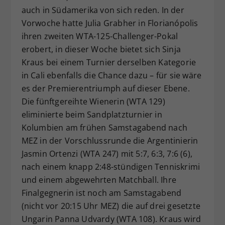
auch in Südamerika von sich reden. In der
Dieser Wert speichert Ihre Consent-
Vorwoche hatte Julia Grabher in Florianópolis
Einstellungen. Unter anderem eine
zufällig generierte ID, für die
ihren zweiten WTA-125-Challenger-Pokal
Zweck
historische Speicherung Ihrer
erobert, in dieser Woche bietet sich Sinja
vorgenommen Einstellungen, falls der
Kraus bei einem Turnier derselben Kategorie
Webseiten-Betreiber dies eingestellt
in Cali ebenfalls die Chance dazu – für sie wäre
hat.
es der Premierentriumph auf dieser Ebene.
Die fünftgereihte Wienerin (WTA 129)
eliminierte beim Sandplatzturnier in
Kolumbien am frühen Samstagabend nach
MEZ in der Vorschlussrunde die Argentinierin
Jasmin Ortenzi (WTA 247) mit 5:7, 6:3, 7:6 (6),
nach einem knapp 2:48-stündigen Tenniskrimi
und einem abgewehrten Matchball. Ihre
Finalgegnerin ist noch am Samstagabend
(nicht vor 20:15 Uhr MEZ) die auf drei gesetzte
Ungarin Panna Udvardy (WTA 108). Kraus wird