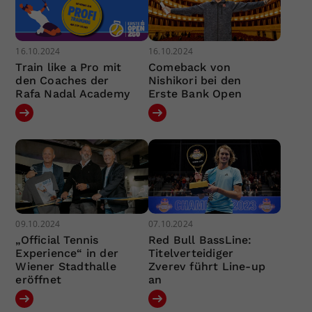
16.10.2024
16.10.2024
Train like a Pro mit
Comeback von
den Coaches der
Nishikori bei den
Rafa Nadal Academy
Erste Bank Open
09.10.2024
07.10.2024
„Official Tennis
Red Bull BassLine:
Experience“ in der
Titelverteidiger
Wiener Stadthalle
Zverev führt Line-up
eröffnet
an