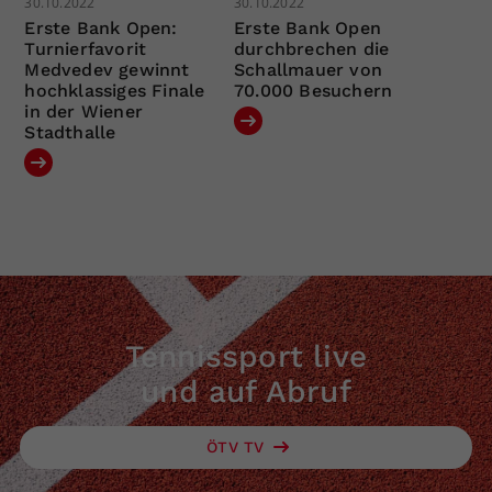
30.10.2022
30.10.2022
Erste Bank Open:
Erste Bank Open
Turnierfavorit
durchbrechen die
Medvedev gewinnt
Schallmauer von
hochklassiges Finale
70.000 Besuchern
in der Wiener
Stadthalle
Tennissport live
und auf Abruf
ÖTV TV