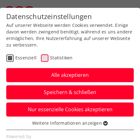
Zurück zur Newsübersicht
Datenschutzeinstellungen
Wiener Tennisverband
Auf unserer Webseite werden Cookies verwendet. Einige
davon werden zwingend benötigt, während es uns andere
ermöglichen, Ihre Nutzererfahrung auf unserer Webseite
zu verbessern.
Turniere
ATP
Essenziell
Statistiken
Erste Bank Open:
Hauptbewerb startet am
Alle akzeptieren
Montag mit Zverev –
Speichern & schließen
Schwärzler
Nur essenzielle Cookies akzeptieren
Am spark7 Next Gen Day powered by
Stadt Wien kommt es beim ATP-500-
Weitere Informationen anzeigen
Essenziell
Turnier in Wien zum Erstrundenhit.
Essenzielle Cookies werden für grundlegende
Powered by