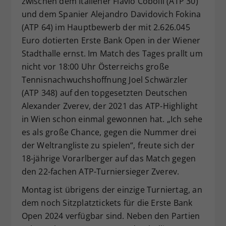
zwischen dem Italiener Flavio Cobolli (ATP 30)
Dieser Wert speichert Ihre Consent-
und dem Spanier Alejandro Davidovich Fokina
Einstellungen. Unter anderem eine
(ATP 64) im Hauptbewerb der mit 2.626.045
zufällig generierte ID, für die
Euro dotierten Erste Bank Open in der Wiener
Zweck
historische Speicherung Ihrer
Stadthalle ernst. Im Match des Tages prallt um
vorgenommen Einstellungen, falls der
nicht vor 18:00 Uhr Österreichs große
Webseiten-Betreiber dies eingestellt
hat.
Tennisnachwuchshoffnung Joel Schwärzler
(ATP 348) auf den topgesetzten Deutschen
Alexander Zverev, der 2021 das ATP-Highlight
in Wien schon einmal gewonnen hat. „Ich sehe
es als große Chance, gegen die Nummer drei
der Weltrangliste zu spielen“, freute sich der
18-jährige Vorarlberger auf das Match gegen
den 22-fachen ATP-Turniersieger Zverev.
Montag ist übrigens der einzige Turniertag, an
dem noch Sitzplatztickets für die Erste Bank
Open 2024 verfügbar sind. Neben den Partien