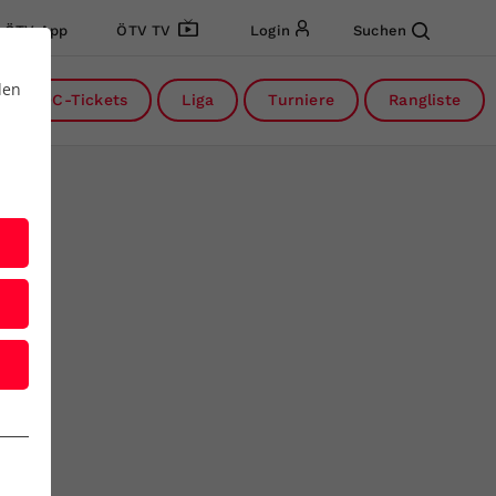
ÖTV App
ÖTV TV
Login
Suchen
den
DC-Tickets
Liga
Turniere
Rangliste