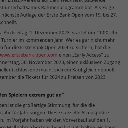
hst unterhaltsames Rahmenprogramm bot. Als Folge
e nächste Auflage der Erste Bank Open vom 19. bis 27.
chnellt.
ns: Am Freitag, 1. Dezember 2023, startet um 11:00 Uhr
das Turnier im kommenden Jahr. Wer es gar nicht mehr
n für die Erste Bank Open 2024 zu sichern, hat die
www.erstebank-open.com
einen „Early Access“ zu
nnerstag, 30. November 2023, einen exklusiven Zugang
ellentschlossene macht sich ein Kauf gleich doppelt
zember die Tickets für 2024 zu Preisen von 2023
en Spielern extrem gut an“
en ist die großartige Stimmung, für die die
Jahr für Jahr sorgen. Diese spezielle Atmosphäre
n. Im Vorjahr haben wir den Vorverkauf auf den 1.
iese Maßnahme bestens bewährt hat, halten wir heuer