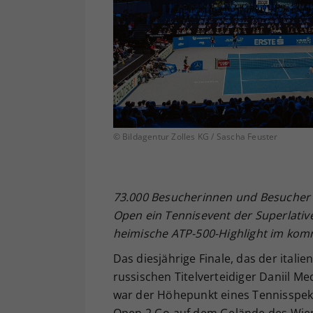
© Bildagentur Zolles KG / Sascha Feuster
73.000 Besucherinnen und Besucher 
Open ein Tennisevent der Superlative
heimische ATP-500-Highlight im kom
Das diesjährige Finale, das der itali
russischen Titelverteidiger Daniil Me
war der Höhepunkt eines Tennisspekta
Open 2 Go auf dem Gelände des Wien