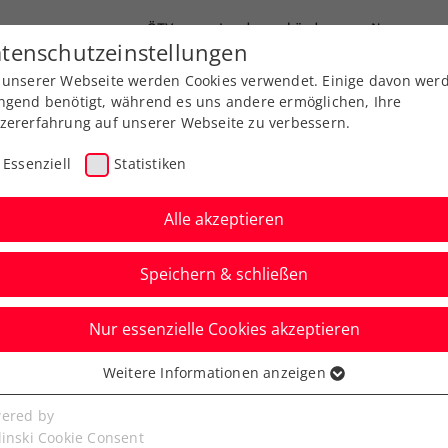
ÖTV
Landesverbände
News
tenschutzeinstellungen
 unserer Webseite werden Cookies verwendet. Einige davon wer
Ausbildung
Services
Über uns
ngend benötigt, während es uns andere ermöglichen, Ihre
zererfahrung auf unserer Webseite zu verbessern.
Essenziell
Statistiken
Alle akzeptieren
Speichern & schließen
Nur essenzielle Cookies akzeptieren
 Erste Bank Open 2024
Weitere Informationen anzeigen
ssenziell
kets zu Preisen von
senzielle Cookies werden für grundlegende Funktionen der
ered by
bseite benötigt. Dadurch ist gewährleistet, dass die Webseite
linski Cookie Consent