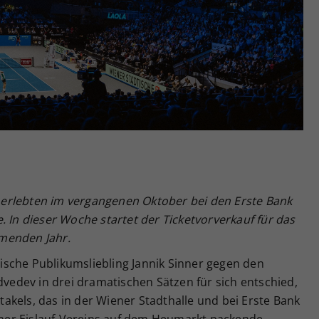
Zweck
generierte ID, für die historische Speicherung
Ihrer vorgenommen Einstellungen, falls der
Webseiten-Betreiber dies eingestellt hat.
erlebten im vergangenen Oktober bei den Erste Bank
. In dieser Woche startet der Ticketvorverkauf für das
menden Jahr.
enische Publikumsliebling Jannik Sinner gegen den
dvedev in drei dramatischen Sätzen für sich entschied,
kels, das in der Wiener Stadthalle und bei Erste Bank
er Eislauf-Vereins auf dem Heumarkt packende