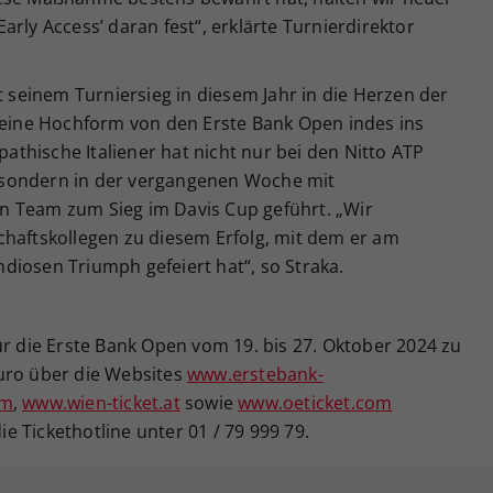
rly Access’ daran fest“, erklärte Turnierdirektor
t seinem Turniersieg in diesem Jahr in die Herzen der
 seine Hochform von den Erste Bank Open indes ins
thische Italiener hat nicht nur bei den Nitto ATP
t, sondern in der vergangenen Woche mit
n Team zum Sieg im Davis Cup geführt. „Wir
chaftskollegen zu diesem Erfolg, mit dem er am
diosen Triumph gefeiert hat“, so Straka.
ür die Erste Bank Open vom 19. bis 27. Oktober 2024 zu
uro über die Websites
www.erstebank-
om
,
www.wien-ticket.at
sowie
www.oeticket.com
die Tickethotline unter 01 / 79 999 79.