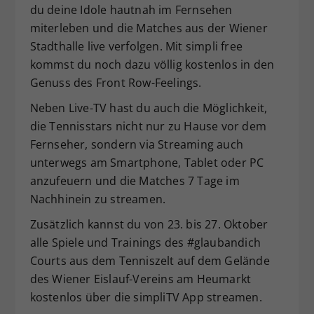
du deine Idole hautnah im Fernsehen
Dieser Wert speichert Ihre Consent-
miterleben und die Matches aus der Wiener
Einstellungen. Unter anderem eine
Stadthalle live verfolgen. Mit simpli free
zufällig generierte ID, für die
Zweck
historische Speicherung Ihrer
kommst du noch dazu völlig kostenlos in den
vorgenommen Einstellungen, falls der
Genuss des Front Row-Feelings.
Webseiten-Betreiber dies eingestellt
Neben Live-TV hast du auch die Möglichkeit,
hat.
die Tennisstars nicht nur zu Hause vor dem
Fernseher, sondern via Streaming auch
unterwegs am Smartphone, Tablet oder PC
anzufeuern und die Matches 7 Tage im
Nachhinein zu streamen.
Zusätzlich kannst du von 23. bis 27. Oktober
alle Spiele und Trainings des #glaubandich
Courts aus dem Tenniszelt auf dem Gelände
des Wiener Eislauf-Vereins am Heumarkt
kostenlos über die simpliTV App streamen.