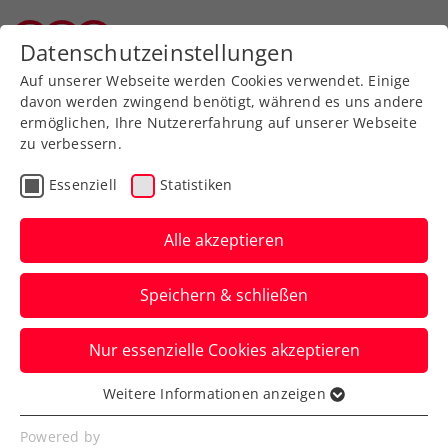
Zurück zur Newsübersicht
Datenschutzeinstellungen
Wiener Tennisverband
Auf unserer Webseite werden Cookies verwendet. Einige
davon werden zwingend benötigt, während es uns andere
ermöglichen, Ihre Nutzererfahrung auf unserer Webseite
zu verbessern.
Verbands-Info
Kooperationen
Essenziell
Statistiken
Sei live dabei: Mit
simpliTV die Erste Bank
Alle akzeptieren
Open gratis streamen!
Speichern & schließen
Verfasst von: , 25.10.2023
Nur essenzielle Cookies akzeptieren
Weitere Informationen anzeigen
Essenziell
Essenzielle Cookies werden für grundlegende
Powered by