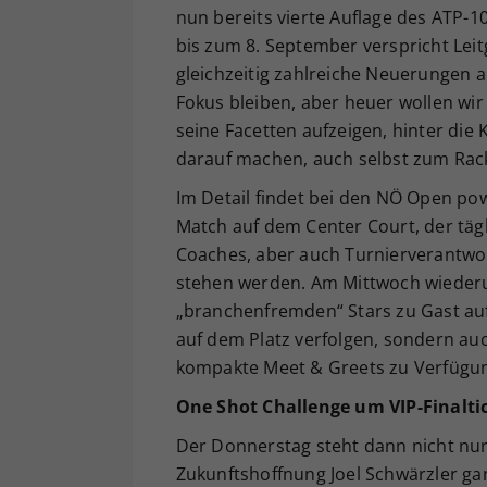
nun bereits vierte Auflage des ATP-
bis zum 8. September verspricht Lei
gleichzeitig zahlreiche Neuerungen a
Fokus bleiben, aber heuer wollen w
seine Facetten aufzeigen, hinter die
darauf machen, auch selbst zum Rack
Im Detail findet bei den NÖ Open po
Match auf dem Center Court, der tägli
Coaches, aber auch Turnierverantwo
stehen werden. Am Mittwoch wiederum 
„branchenfremden“ Stars zu Gast au
auf dem Platz verfolgen, sondern a
kompakte Meet & Greets zu Verfügu
One Shot Challenge um VIP-Finalti
Der Donnerstag steht dann nicht nur 
Zukunftshoffnung Joel Schwärzler ga