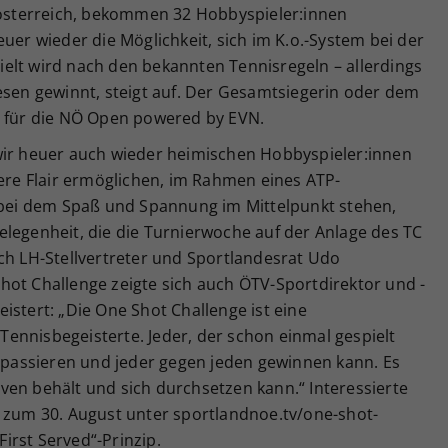
sterreich, bekommen 32 Hobbyspieler:innen
uer wieder die Möglichkeit, sich im K.o.-System bei der
elt wird nach den bekannten Tennisregeln – allerdings
esen gewinnt, steigt auf. Der Gesamtsiegerin oder dem
s für die NÖ Open powered by EVN.
wir heuer auch wieder heimischen Hobbyspieler:innen
e Flair ermöglichen, im Rahmen eines ATP-
, bei dem Spaß und Spannung im Mittelpunkt stehen,
elegenheit, die die Turnierwoche auf der Anlage des TC
ch LH-Stellvertreter und Sportlandesrat Udo
hot Challenge zeigte sich auch ÖTV-Sportdirektor und -
istert: „Die One Shot Challenge ist eine
ennisbegeisterte. Jeder, der schon einmal gespielt
s passieren und jeder gegen jeden gewinnen kann. Es
ven behält und sich durchsetzen kann.“ Interessierte
s zum 30. August unter sportlandnoe.tv/one-shot-
First Served“-Prinzip.