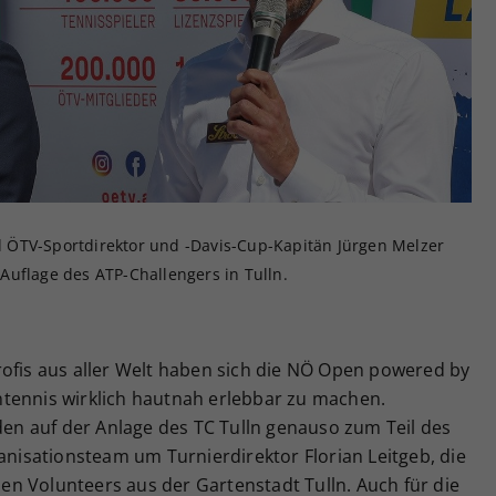
Zweck
generierte ID, für die historische Speicherung
Ihrer vorgenommen Einstellungen, falls der
Webseiten-Betreiber dies eingestellt hat.
und ÖTV-Sportdirektor und -Davis-Cup-Kapitän Jürgen Melzer
e Auflage des ATP-Challengers in Tulln.
rofis aus aller Welt haben sich die NÖ Open powered by
tennis wirklich hautnah erlebbar zu machen.
n auf der Anlage des TC Tulln genauso zum Teil des
ganisationsteam um Turnierdirektor Florian Leitgeb, die
chen Volunteers aus der Gartenstadt Tulln. Auch für die