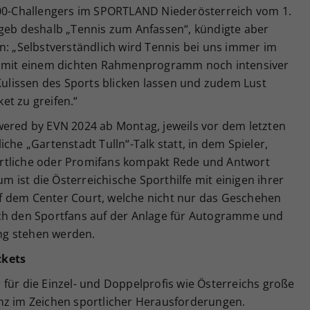
100-Challengers im SPORTLAND Niederösterreich vom 1.
tgeb deshalb „Tennis zum Anfassen“, kündigte aber
n: „Selbstverständlich wird Tennis bei uns immer im
ir mit einem dichten Rahmenprogramm noch intensiver
 Kulissen des Sports blicken lassen und zudem Lust
et zu greifen.“
wered by EVN 2024 ab Montag, jeweils vor dem letzten
che „Gartenstadt Tulln“-Talk statt, in dem Spieler,
rtliche oder Promifans kompakt Rede und Antwort
ist die Österreichische Sporthilfe mit einigen ihrer
f dem Center Court, welche nicht nur das Geschehen
uch den Sportfans auf der Anlage für Autogramme und
ng stehen werden.
ckets
für die Einzel- und Doppelprofis wie Österreichs große
nz im Zeichen sportlicher Herausforderungen.