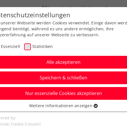
ÖTV
Landesverbände
News
tenschutzeinstellungen
 unserer Webseite werden Cookies verwendet. Einige davon wer
Ausbildung
Services
Über uns
ngend benötigt, während es uns andere ermöglichen, Ihre
zererfahrung auf unserer Webseite zu verbessern.
Essenziell
Statistiken
Alle akzeptieren
Speichern & schließen
Nur essenzielle Cookies akzeptieren
red by EVN
Weitere Informationen anzeigen
ssenziell
ennis zum Anfassen
senzielle Cookies werden für grundlegende Funktionen der
ered by
bseite benötigt. Dadurch ist gewährleistet, dass die Webseite
linski Cookie Consent