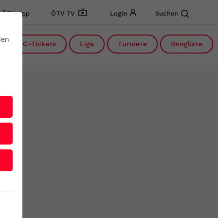
ÖTV App
ÖTV TV
Login
Suchen
den
DC-Tickets
Liga
Turniere
Rangliste