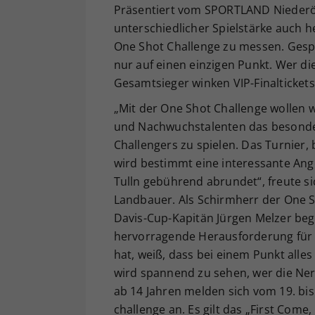
Präsentiert vom SPORTLAND Niederö
unterschiedlicher Spielstärke auch he
One Shot Challenge zu messen. Gespi
nur auf einen einzigen Punkt. Wer di
Gesamtsieger winken VIP-Finalticket
„Mit der One Shot Challenge wollen 
und Nachwuchstalenten das besonder
Challengers zu spielen. Das Turnier
wird bestimmt eine interessante Ang
Tulln gebührend abrundet“, freute si
Landbauer. Als Schirmherr der One S
Davis-Cup-Kapitän Jürgen Melzer bege
hervorragende Herausforderung für T
hat, weiß, dass bei einem Punkt alle
wird spannend zu sehen, wer die Ner
ab 14 Jahren melden sich vom 19. bi
challenge an. Es gilt das „First Come, 