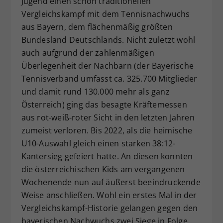
Jugend einen schon traditionellen
Dieser Wert speichert Ihre Consent-
Vergleichskampf mit dem Tennisnachwuchs
Einstellungen. Unter anderem eine
aus Bayern, dem flächenmäßig größten
zufällig generierte ID, für die
Bundesland Deutschlands. Nicht zuletzt wohl
Zweck
historische Speicherung Ihrer
auch aufgrund der zahlenmäßigen
vorgenommen Einstellungen, falls der
Überlegenheit der Nachbarn (der Bayerische
Webseiten-Betreiber dies eingestellt
hat.
Tennisverband umfasst ca. 325.700 Mitglieder
und damit rund 130.000 mehr als ganz
Österreich) ging das besagte Kräftemessen
aus rot-weiß-roter Sicht in den letzten Jahren
zumeist verloren. Bis 2022, als die heimische
U10-Auswahl gleich einen starken 38:12-
Kantersieg gefeiert hatte. An diesen konnten
die österreichischen Kids am vergangenen
Wochenende nun auf äußerst beeindruckende
Weise anschließen. Wohl ein erstes Mal in der
Vergleichskampf-Historie gelangen gegen den
bayerischen Nachwuchs zwei Siege in Folge,