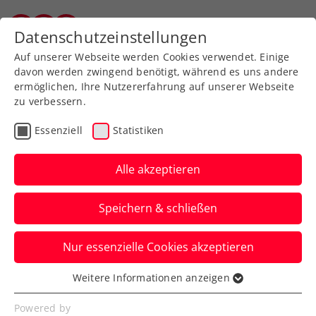
Zurück zur Newsübersicht
Datenschutzeinstellungen
Wiener Tennisverband
Auf unserer Webseite werden Cookies verwendet. Einige
davon werden zwingend benötigt, während es uns andere
ermöglichen, Ihre Nutzererfahrung auf unserer Webseite
zu verbessern.
Kids & Jugend
Vergleichskämpfe
Essenziell
Statistiken
Starke ÖTV-Kids
wiederholen Kantersieg
Alle akzeptieren
im Vergleichskampf mit
Speichern & schließen
Bayern
Nur essenzielle Cookies akzeptieren
Der heimische Nachwuchs fertigt den
süddeutschen in Oberhaching diesmal
Weitere Informationen anzeigen
Essenziell
mit 34:16 ab.
Essenzielle Cookies werden für grundlegende
Powered by