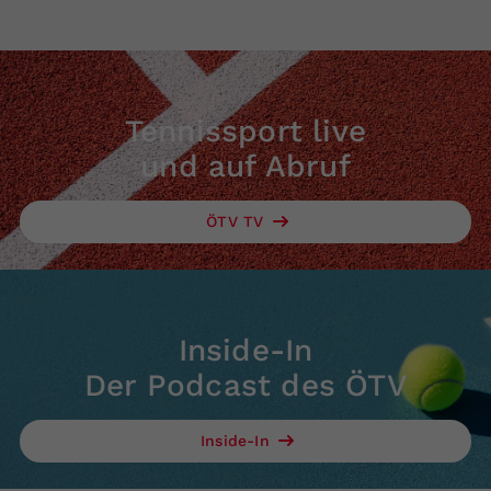
Tennissport live
und auf Abruf
ÖTV TV
Inside-In
Der Podcast des ÖTV
Inside-In