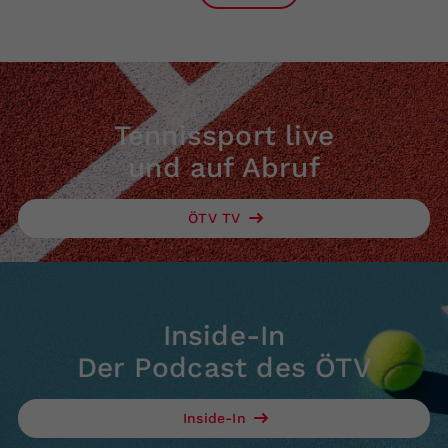
Tennissport live
und auf Abruf
ÖTV TV
Inside-In
Der Podcast des ÖTV
Inside-In