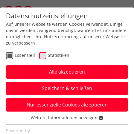
Datenschutzeinstellungen
Wiener Tennisverband
Auf unserer Webseite werden Cookies verwendet. Einige
davon werden zwingend benötigt, während es uns andere
ermöglichen, Ihre Nutzererfahrung auf unserer Webseite
zu verbessern.
Aktuelle News
Essenziell
Statistiken
Alle akzeptieren
Speichern & schließen
Nur essenzielle Cookies akzeptieren
Weitere Informationen anzeigen
Essenziell
News filtern
Essenzielle Cookies werden für grundlegende
Powered by