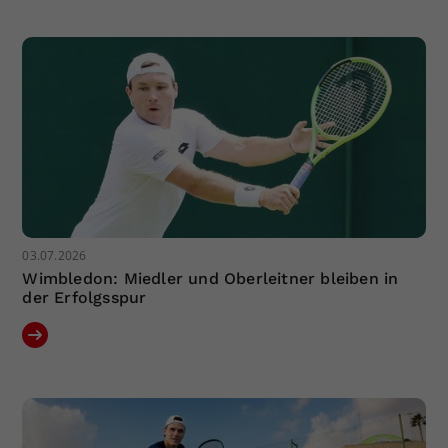
Dieser Wert speichert Ihre Consent-
Einstellungen. Unter anderem eine
zufällig generierte ID, für die
Zweck
historische Speicherung Ihrer
vorgenommen Einstellungen, falls der
Webseiten-Betreiber dies eingestellt
hat.
03.07.2026
Wimbledon: Miedler und Oberleitner bleiben in
der Erfolgsspur