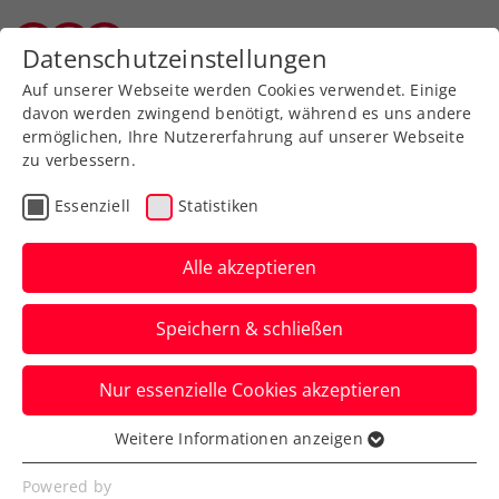
Datenschutzeinstellungen
Wiener Tennisverband
Auf unserer Webseite werden Cookies verwendet. Einige
davon werden zwingend benötigt, während es uns andere
ermöglichen, Ihre Nutzererfahrung auf unserer Webseite
zu verbessern.
Aktuelle News
Essenziell
Statistiken
Alle akzeptieren
Speichern & schließen
Nur essenzielle Cookies akzeptieren
Weitere Informationen anzeigen
Essenziell
News filtern
Essenzielle Cookies werden für grundlegende
Powered by