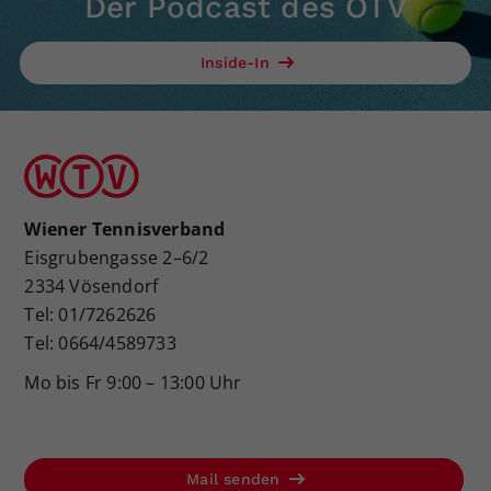
Der Podcast des ÖTV
Dieser Wert speichert Ihre Consent-
Einstellungen. Unter anderem eine
Inside-In
zufällig generierte ID, für die
Zweck
historische Speicherung Ihrer
vorgenommen Einstellungen, falls der
Webseiten-Betreiber dies eingestellt
hat.
Wiener Tennisverband
Eisgrubengasse 2–6/2
2334 Vösendorf
Tel: 01/7262626
Tel: 0664/4589733
Mo bis Fr 9:00 – 13:00 Uhr
Mail senden