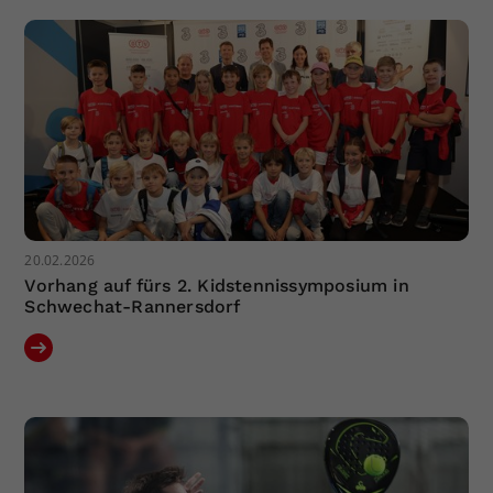
Dieser Wert speichert Ihre Consent-
Einstellungen. Unter anderem eine
zufällig generierte ID, für die
Zweck
historische Speicherung Ihrer
vorgenommen Einstellungen, falls der
Webseiten-Betreiber dies eingestellt
hat.
20.02.2026
Vorhang auf fürs 2. Kidstennissymposium in
Schwechat-Rannersdorf