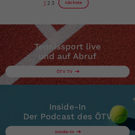
1
2
3
nächste
Tennissport live
und auf Abruf
ÖTV TV
Inside-In
Der Podcast des ÖTV
Inside-In