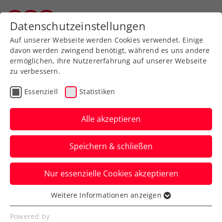
Datenschutzeinstellungen
Wiener Tennisverband
Auf unserer Webseite werden Cookies verwendet. Einige
davon werden zwingend benötigt, während es uns andere
ermöglichen, Ihre Nutzererfahrung auf unserer Webseite
zu verbessern.
Aktuelle News
Essenziell
Statistiken
Alle akzeptieren
Speichern & schließen
Nur essenzielle Cookies akzeptieren
Weitere Informationen anzeigen
Essenziell
News filtern
Essenzielle Cookies werden für grundlegende
Powered by