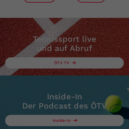
Tennissport live
und auf Abruf
ÖTV TV
Inside-In
Der Podcast des ÖTV
Inside-In