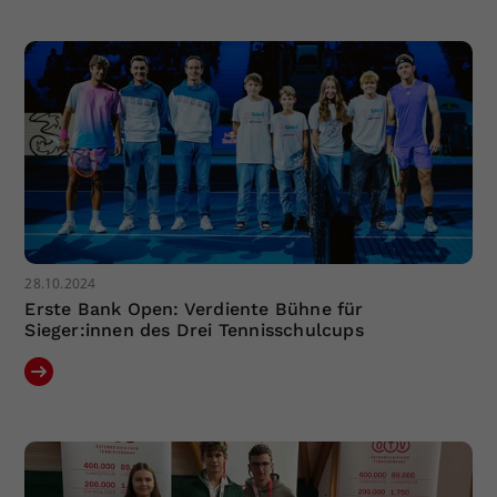
Dieser Wert speichert Ihre Consent-
Einstellungen. Unter anderem eine
zufällig generierte ID, für die
Zweck
historische Speicherung Ihrer
vorgenommen Einstellungen, falls der
Webseiten-Betreiber dies eingestellt
hat.
28.10.2024
Erste Bank Open: Verdiente Bühne für
Sieger:innen des Drei Tennisschulcups