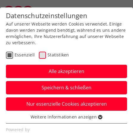
Datenschutzeinstellungen
Wiener Tennisverband
Auf unserer Webseite werden Cookies verwendet. Einige
davon werden zwingend benötigt, während es uns andere
ermöglichen, Ihre Nutzererfahrung auf unserer Webseite
zu verbessern.
Aktuelle News
Essenziell
Statistiken
Alle akzeptieren
Speichern & schließen
Nur essenzielle Cookies akzeptieren
Weitere Informationen anzeigen
Essenziell
News filtern
Essenzielle Cookies werden für grundlegende
Powered by