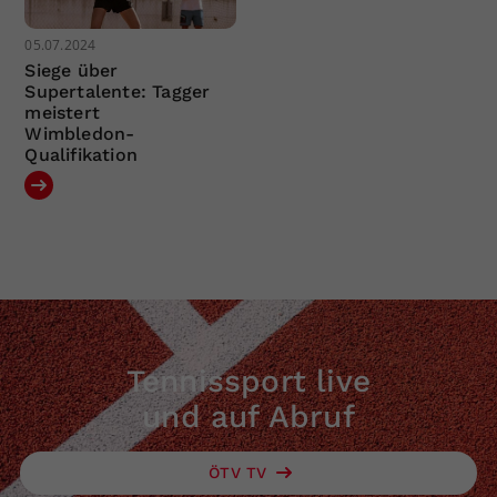
05.07.2024
Siege über
Supertalente: Tagger
meistert
Wimbledon-
Qualifikation
Tennissport live
und auf Abruf
ÖTV TV