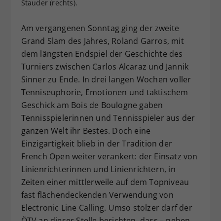
Stauder (rechts).
Dieser Wert speichert Ihre Consent-
Einstellungen. Unter anderem eine
Am vergangenen Sonntag ging der zweite
zufällig generierte ID, für die
Grand Slam des Jahres, Roland Garros, mit
Zweck
historische Speicherung Ihrer
dem längsten Endspiel der Geschichte des
vorgenommen Einstellungen, falls der
Turniers zwischen Carlos Alcaraz und Jannik
Webseiten-Betreiber dies eingestellt
hat.
Sinner zu Ende. In drei langen Wochen voller
Tenniseuphorie, Emotionen und taktischem
Geschick am Bois de Boulogne gaben
Tennisspielerinnen und Tennisspieler aus der
ganzen Welt ihr Bestes. Doch eine
Einzigartigkeit blieb in der Tradition der
French Open weiter verankert: der Einsatz von
Linienrichterinnen und Linienrichtern, in
Zeiten einer mittlerweile auf dem Topniveau
fast flächendeckenden Verwendung von
Electronic Line Calling. Umso stolzer darf der
ÖTV an dieser Stelle berichten, dass – neben