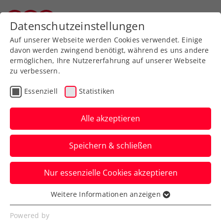
Zurück zur Newsübersicht
Datenschutzeinstellungen
Wiener Tennisverband
Auf unserer Webseite werden Cookies verwendet. Einige
davon werden zwingend benötigt, während es uns andere
ermöglichen, Ihre Nutzererfahrung auf unserer Webseite
zu verbessern.
Rollstuhltennis
Inklusion
ATP
Essenziell
Statistiken
WTA
ITF
Turniere
Kids & Jugend
Alle akzeptieren
French Open: Österreich
Speichern & schließen
auch bei den Offiziellen
stark vertreten
Nur essenzielle Cookies akzeptieren
Eva Rungaldier und Martine Stauder
Weitere Informationen anzeigen
Essenziell
fungieren in Paris als Linienrichterin. Mit
Essenzielle Cookies werden für grundlegende
Powered by
auch ganz besonderen Einsätzen.