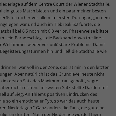
iederlage auf dem Centre Court der Wiener Stadthalle.
l ein gutes Match bieten und ein paar meiner besten
derösterreicher vor allem im ersten Durchgang, in dem
ngelegen war und auch im Tiebreak 5:2 führte, die
zball bei 6:5 noch mit 6:8 verlor. Phasenweise blitzte
lem sein Paradeschlag – die Backhand down the line –
der Welt immer wieder vor unlösbare Probleme. Damit
Begeisterungsstürmen hin und ließ die Stadthalle wie
drinnen, war voll in der Zone, das ist mir in den letzten
lungen. Aber natürlich ist das Grundlevel heute nicht
ch im ersten Satz das Maximum rausgeholt“, sagte
er nicht reichen. Im zweiten Satz stellte Darderi mit
ell auf Sieg. An Thiems positiven Eindrücken des
nie so ein emotionaler Typ, so war das auch heute.
eren Niederlagen.“ Ganz anders die Fans, die gut eine
kulieren durften. Nach der Niederlage wurde Thiem