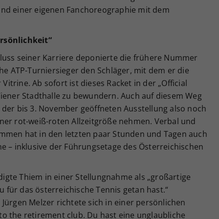
und einer eigenen Fanchoreographie mit dem
rsönlichkeit“
luss seiner Karriere deponierte die frühere Nummer
che ATP-Turniersieger den Schläger, mit dem er die
Vitrine. Ab sofort ist dieses Racket in der „Official
Wiener Stadthalle zu bewundern. Auch auf diesem Weg
 der bis 3. November geöffneten Ausstellung also noch
ner rot-weiß-roten Allzeitgröße nehmen. Verbal und
ommen hat in den letzten paar Stunden und Tagen auch
ne – inklusive der Führungsetage des Österreichischen
gte Thiem in einer Stellungnahme als „großartige
du für das österreichische Tennis getan hast.“
Jürgen Melzer richtete sich in einer persönlichen
o the retirement club. Du hast eine unglaubliche