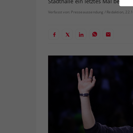
Stadthalle ein letztes Mal beben.
ei
Verfasst von: Presseaussendung / Redaktion, 22.
S