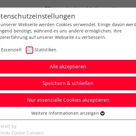
ÖTV
Landesverbände
News
tenschutzeinstellungen
 unserer Webseite werden Cookies verwendet. Einige davon wer
Ausbildung
Services
Über uns
ngend benötigt, während es uns andere ermöglichen, Ihre
zererfahrung auf unserer Webseite zu verbessern.
Essenziell
Statistiken
Alle akzeptieren
Speichern & schließen
Nur essenzielle Cookies akzeptieren
!
Weitere Informationen anzeigen
ssenziell
senzielle Cookies werden für grundlegende Funktionen der
ered by
Abschied bei den Erste Bank Open die Wiener
bseite benötigt. Dadurch ist gewährleistet, dass die Webseite
linski Cookie Consent