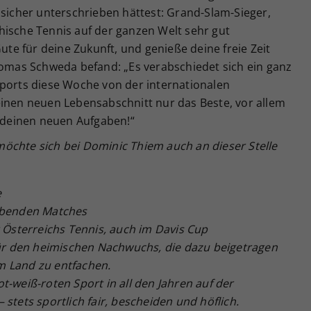
 sicher unterschrieben hättest: Grand-Slam-Sieger,
hische Tennis auf der ganzen Welt sehr gut
Gute für deine Zukunft, und genieße deine freie Zeit
homas Schweda befand: „Es verabschiedet sich ein ganz
Sports diese Woche von der internationalen
einen neuen Lebensabschnitt nur das Beste, vor allem
i deinen neuen Aufgaben!“
öchte sich bei Dominic Thiem auch an dieser Stelle
e
eibenden Matches
r Österreichs Tennis, auch im Davis Cup
 für den heimischen Nachwuchs, die dazu beigetragen
m Land zu entfachen.
t-weiß-roten Sport in all den Jahren auf der
stets sportlich fair, bescheiden und höflich.