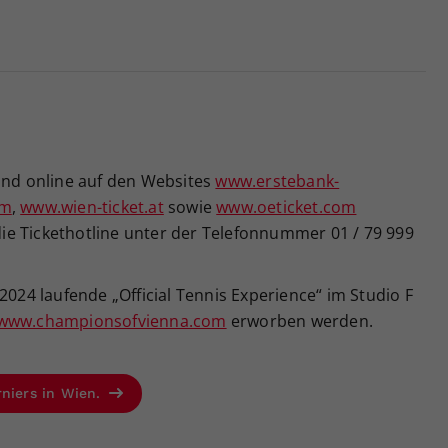
sind online auf den Websites
www.erstebank-
om
,
www.wien-ticket.at
sowie
www.oeticket.com
 die Tickethotline unter der Telefonnummer 01 / 79 999
2024 laufende „Official Tennis Experience“ im Studio F
www.championsofvienna.com
erworben werden.
rniers in Wien.