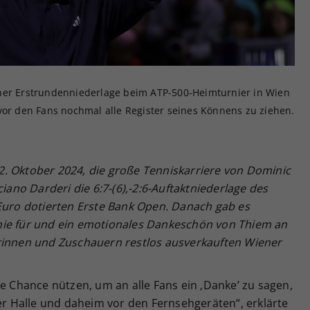
Zweck
generierte ID, für die historische Speicherung
Ihrer vorgenommen Einstellungen, falls der
Webseiten-Betreiber dies eingestellt hat.
iner Erstrundenniederlage beim ATP-500-Heimturnier in Wien
vor den Fans nochmal alle Register seines Könnens zu ziehen.
. Oktober 2024, die große Tenniskarriere von Dominic
ciano Darderi die 6:7-(6),-2:6-Auftaktniederlage des
 Euro dotierten Erste Bank Open. Danach gab es
hie für und ein emotionales Dankeschön von Thiem an
rinnen und Zuschauern restlos ausverkauften Wiener
ie Chance nützen, um an alle Fans ein ‚Danke’ zu sagen,
der Halle und daheim vor den Fernsehgeräten“, erklärte