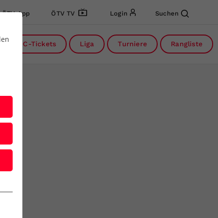
ÖTV App
ÖTV TV
Login
Suchen
den
DC-Tickets
Liga
Turniere
Rangliste