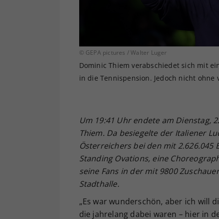
© GEPA pictures / Walter Luger
Dominic Thiem verabschiedet sich mit e
in die Tennispension. Jedoch nicht ohne 
Um 19:41 Uhr endete am Dienstag, 22
Thiem. Da besiegelte der Italiener Lu
Österreichers bei den mit 2.626.045
Standing Ovations, eine Choreograp
seine Fans in der mit 9800 Zuschaue
Stadthalle.
„Es war wunderschön, aber ich will d
die jahrelang dabei waren – hier in 