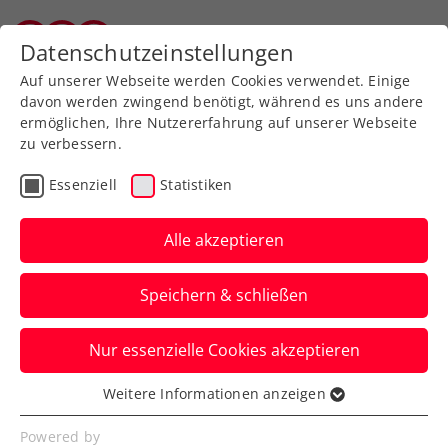
Zurück zur Newsübersicht
Datenschutzeinstellungen
Wiener Tennisverband
Auf unserer Webseite werden Cookies verwendet. Einige
davon werden zwingend benötigt, während es uns andere
ermöglichen, Ihre Nutzererfahrung auf unserer Webseite
zu verbessern.
Turniere
Verbands-Info
ATP
Essenziell
Statistiken
Hochkarätige Besetzung
beim sportsbusiness.at
Alle akzeptieren
Breakfast Club
Speichern & schließen
ÖTV-Präsident Martin Ohneberg diskutiert
Nur essenzielle Cookies akzeptieren
bei den Erste Bank Open mit dem Who is
Who der Tennisszene.
Weitere Informationen anzeigen
Essenziell
Verfasst von: Manuel Wachta, 22.10.2024
Essenzielle Cookies werden für grundlegende
Powered by