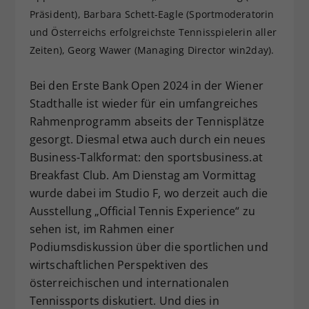
Präsident), Barbara Schett-Eagle (Sportmoderatorin
Dieser Wert speichert Ihre Consent-
Einstellungen. Unter anderem eine
und Österreichs erfolgreichste Tennisspielerin aller
zufällig generierte ID, für die
Zeiten), Georg Wawer (Managing Director win2day).
Zweck
historische Speicherung Ihrer
vorgenommen Einstellungen, falls der
Bei den Erste Bank Open 2024 in der Wiener
Webseiten-Betreiber dies eingestellt
Stadthalle ist wieder für ein umfangreiches
hat.
Rahmenprogramm abseits der Tennisplätze
gesorgt. Diesmal etwa auch durch ein neues
Business-Talkformat: den sportsbusiness.at
Breakfast Club. Am Dienstag am Vormittag
wurde dabei im Studio F, wo derzeit auch die
Ausstellung „Official Tennis Experience“ zu
sehen ist, im Rahmen einer
Podiumsdiskussion über die sportlichen und
wirtschaftlichen Perspektiven des
österreichischen und internationalen
Tennissports diskutiert. Und dies in