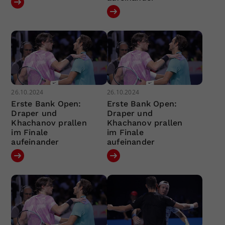
26.10.2024
26.10.2024
Erste Bank Open:
Erste Bank Open:
Draper und
Draper und
Khachanov prallen
Khachanov prallen
im Finale
im Finale
aufeinander
aufeinander