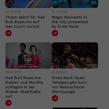
02.10.2025
01.10.2025
Thiem kehrt für Red
Magic Moments in
Bull BassLine auf
the City presented
den Court zurück
by Erste Bank
26.09.2025
25.09.2025
Red Bull BassLine:
Erste Bank Open:
Rublev und Monfils
Tsitsipas gibt kurz
schlagen in der
vor Nennschluss
Wiener Stadthalle
Startzusage
auf