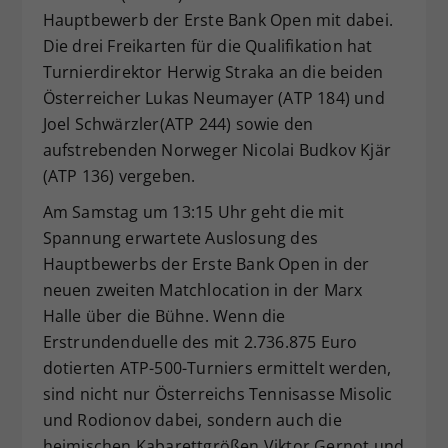
Hauptbewerb der Erste Bank Open mit dabei.
Dieser Wert speichert Ihre Consent-
Die drei Freikarten für die Qualifikation hat
Einstellungen. Unter anderem eine
zufällig generierte ID, für die
Turnierdirektor Herwig Straka an die beiden
Zweck
historische Speicherung Ihrer
Österreicher Lukas Neumayer (ATP 184) und
vorgenommen Einstellungen, falls der
Joel Schwärzler(ATP 244) sowie den
Webseiten-Betreiber dies eingestellt
aufstrebenden Norweger Nicolai Budkov Kjär
hat.
(ATP 136) vergeben.
Am Samstag um 13:15 Uhr geht die mit
Spannung erwartete Auslosung des
Hauptbewerbs der Erste Bank Open in der
neuen zweiten Matchlocation in der Marx
Halle über die Bühne. Wenn die
Erstrundenduelle des mit 2.736.875 Euro
dotierten ATP-500-Turniers ermittelt werden,
sind nicht nur Österreichs Tennisasse Misolic
und Rodionov dabei, sondern auch die
heimischen Kabarettgrößen Viktor Gernot und