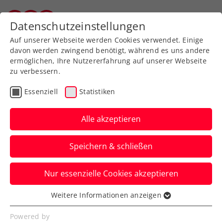
Zurück zur Newsübersicht
Datenschutzeinstellungen
Wiener Tennisverband
Auf unserer Webseite werden Cookies verwendet. Einige
davon werden zwingend benötigt, während es uns andere
ermöglichen, Ihre Nutzererfahrung auf unserer Webseite
zu verbessern.
ATP
Turniere
Essenziell
Statistiken
Erste Bank Open: 3.
Hauptbewerbs-Wildcard
Alle akzeptieren
an Berrettini
Speichern & schließen
Für die Qualifikation erhalten Lukas
Nur essenzielle Cookies akzeptieren
Neumayer, Joel Schwärzler und Nicolai
Budkov Kjär Freikarten.
Weitere Informationen anzeigen
Essenziell
Verfasst von: Presseaussendung / Redaktion, 16.10.2025
Essenzielle Cookies werden für grundlegende
Powered by