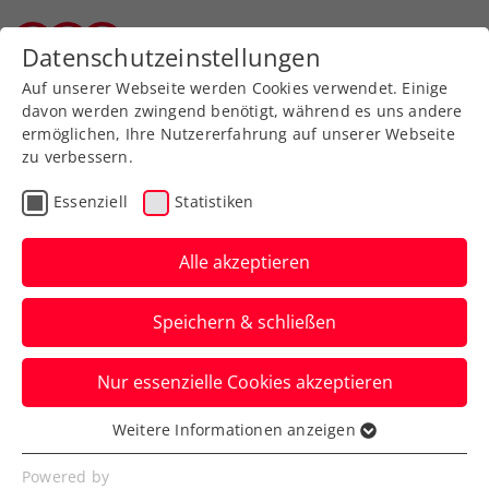
Zurück zur Newsübersicht
Datenschutzeinstellungen
Wiener Tennisverband
Auf unserer Webseite werden Cookies verwendet. Einige
davon werden zwingend benötigt, während es uns andere
ermöglichen, Ihre Nutzererfahrung auf unserer Webseite
zu verbessern.
Turniere
ATP
Essenziell
Statistiken
Red Bull BassLine: Rublev
und Monfils schlagen in
Alle akzeptieren
der Wiener Stadthalle auf
Speichern & schließen
Die ersten zwei Topstars des
Nur essenzielle Cookies akzeptieren
Tennisspektakels im Vorfeld der Erste
Bank Open 2025 stehen fest.
Weitere Informationen anzeigen
Essenziell
Verfasst von: Presseaussendung / Redaktion, 26.09.2025
Essenzielle Cookies werden für grundlegende
Powered by