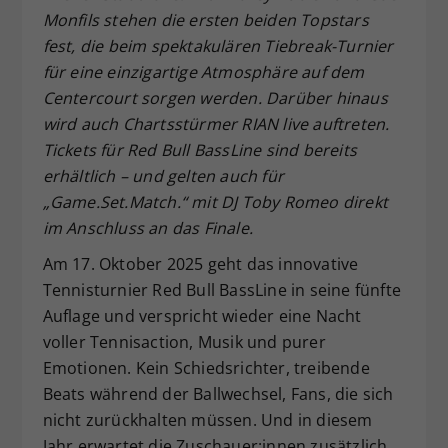
Monfils stehen die ersten beiden Topstars
Dieser Wert speichert Ihre Consent-
fest, die beim spektakul
ä
ren Tiebreak-Turnier
Einstellungen. Unter anderem eine
zufällig generierte ID, für die
f
ü
r eine einzigartige Atmosph
ä
re auf dem
Zweck
historische Speicherung Ihrer
Centercourt sorgen werden. Dar
ü
ber hinaus
vorgenommen Einstellungen, falls der
wird auch Chartsst
ü
rmer RIAN live auftreten.
Webseiten-Betreiber dies eingestellt
Tickets f
ü
r Red Bull BassLine
sind bereits
hat.
erh
ä
ltlich
–
und gelten auch f
ü
r
„
Game.Set.Match.
“
mit DJ Toby Romeo direkt
im Anschluss an das Finale.
Am 17. Oktober 2025 geht das innovative
Tennisturnier Red Bull BassLine in seine fünfte
Auflage und verspricht wieder eine Nacht
voller Tennisaction, Musik und purer
Emotionen. Kein Schiedsrichter, treibende
Beats während der Ballwechsel, Fans, die sich
nicht zurückhalten müssen. Und in diesem
Jahr erwartet die Zuschauer:innen zusätzlich