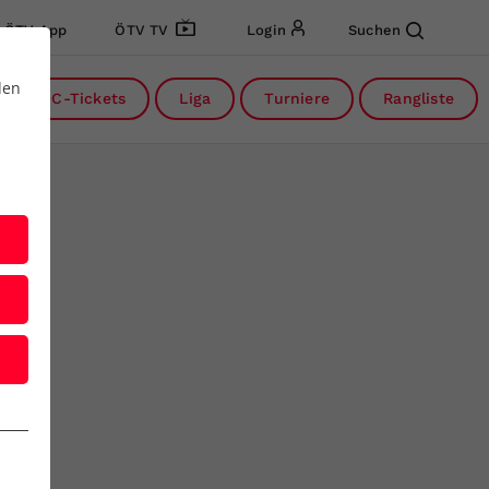
ÖTV App
ÖTV TV
Login
Suchen
den
DC-Tickets
Liga
Turniere
Rangliste