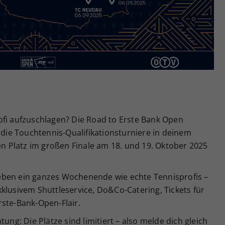
Zweck
generierte ID, für die historische Speicherung
Ihrer vorgenommen Einstellungen, falls der
Webseiten-Betreiber dies eingestellt hat.
ofi aufzuschlagen? Die Road to Erste Bank Open
r die Touchtennis-Qualifikationsturniere in deinem
 Platz im großen Finale am 18. und 19. Oktober 2025
leben ein ganzes Wochenende wie echte Tennisprofis –
klusivem Shuttleservice, Do&Co-Catering, Tickets für
rste-Bank-Open-Flair.
ung: Die Plätze sind limitiert – also melde dich gleich