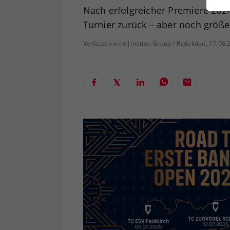
ei
Nach erfolgreicher Premiere 202
Turnier zurück – aber noch größe
Verfasst von: e|motion Group / Redaktion, 17.06.
S