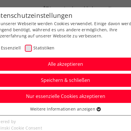
ÖTV
Landesverbände
News
tenschutzeinstellungen
 unserer Webseite werden Cookies verwendet. Einige davon wer
Ausbildung
Services
Über uns
ngend benötigt, während es uns andere ermöglichen, Ihre
zererfahrung auf unserer Webseite zu verbessern.
Essenziell
Statistiken
Alle akzeptieren
Speichern & schließen
Nur essenzielle Cookies akzeptieren
Bank Open: Jetzt für
Weitere Informationen anzeigen
ssenziell
turniere anmelden
senzielle Cookies werden für grundlegende Funktionen der
ered by
bseite benötigt. Dadurch ist gewährleistet, dass die Webseite
linski Cookie Consent