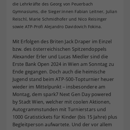
die Lehrkräfte des Georg von Peuerbach
Dieser Wert speichert Ihre Consent-
Gymnasiums, die Sieger:innen Fabian Leitner, Julian
Einstellungen. Unter anderem eine
Reischl, Marie Schmidhofer und Nico Reisinger
zufällig generierte ID, für die
Zweck
historische Speicherung Ihrer
sowie ATP-Profi Alejandro Davidovich Fokina.
vorgenommen Einstellungen, falls der
Webseiten-Betreiber dies eingestellt
Mit Erfolgen des Briten Jack Draper im Einzel
hat.
bzw. des österreichischen Spitzendoppels
Alexander Erler und Lucas Miedler sind die
Erste Bank Open 2024 in Wien am Sonntag zu
Ende gegangen. Doch auch die heimische
Jugend stand beim ATP-500-Topturnier heuer
wieder im Mittelpunkt – insbesondere am
Montag, dem spark7 Next Gen Day powered
by Stadt Wien, welcher mit coolen Aktionen,
Autogrammstunden mit Turnierstars und
1000 Gratistickets für Kinder (bis 15 Jahre) plus
Begleitperson aufwartete. Und der vor allem