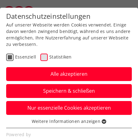
Zurück zur Newsübersicht
Datenschutzeinstellungen
Wiener Tennisverband
Auf unserer Webseite werden Cookies verwendet. Einige
davon werden zwingend benötigt, während es uns andere
ermöglichen, Ihre Nutzererfahrung auf unserer Webseite
zu verbessern.
Turniere
Kids & Jugend
ATP
Essenziell
Statistiken
ÖTV Events
Alle akzeptieren
Erste Bank Open:
Speichern & schließen
Verdiente Bühne für
Sieger:innen des Drei
Nur essenzielle Cookies akzeptieren
Tennisschulcups
Weitere Informationen anzeigen
Essenziell
Die Kids des Georg von Peuerbach
Essenzielle Cookies werden für grundlegende
Powered by