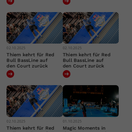
02.10.2025
02.10.2025
Thiem kehrt für Red
Thiem kehrt für Red
Bull BassLine auf
Bull BassLine auf
den Court zurück
den Court zurück
02.10.2025
01.10.2025
Thiem kehrt für Red
Magic Moments in