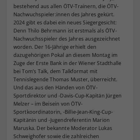
bestehend aus allen ÖTV-Trainern, die ÖTV-
Dieser Wert speichert Ihre Consent-
Nachwuchspieler:innen des Jahres gekürt.
Einstellungen. Unter anderem eine
zufällig generierte ID, für die
2024 gibt es dabei ein neues Siegergesicht:
Zweck
historische Speicherung Ihrer
Denn Thilo Behrmann ist erstmals als ÖTV-
vorgenommen Einstellungen, falls der
Nachwuchsspieler des Jahres ausgezeichnet
Webseiten-Betreiber dies eingestellt
worden. Der 16-Jährige erhielt den
hat.
dazugehörigen Pokal an diesem Montag im
Zuge der Erste Bank in der Wiener Stadthalle
bei Tom’s Talk, dem Talkformat mit
Tennislegende Thomas Muster, überreicht.
Und das aus den Händen von ÖTV-
Sportdirektor und -Davis-Cup-Kapitän Jürgen
Melzer – im Beisein von ÖTV-
Sportkoordinatorin, -Billie-Jean-King-Cup-
Kapitänin und -Jugendreferentin Marion
Maruska. Der bekannte Moderator Lukas
Schweighofer sowie die zahlreichen