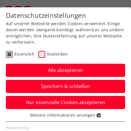
Zurück zur Newsübersicht
Datenschutzeinstellungen
Wiener Tennisverband
Auf unserer Webseite werden Cookies verwendet. Einige
davon werden zwingend benötigt, während es uns andere
ermöglichen, Ihre Nutzererfahrung auf unserer Webseite
zu verbessern.
Kids & Jugend
Essenziell
Statistiken
Behrmann 2024 erstmals
ÖTV-Nachwuchsspieler
Alle akzeptieren
des Jahres
Speichern & schließen
Bei den Mädchen wird das U14-Team mit
Nur essenzielle Cookies akzeptieren
Anna Pircher, Lea Haider-Maurer und
Kara Fronek geehrt.
Weitere Informationen anzeigen
Essenziell
Verfasst von: Manuel Wachta, 22.10.2024
Essenzielle Cookies werden für grundlegende
Powered by