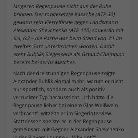
längeren Regenpause nicht aus der Ruhe
Dieser Wert speichert Ihre Consent-
bringen. Der topgesetzte Kasache (ATP 30)
Einstellungen. Unter anderem eine
zufällig generierte ID, für die
gewann sein Viertelfinale gegen Landsmann
Zweck
historische Speicherung Ihrer
Alexander Shevchenko (ATP 110) souverän mit
vorgenommen Einstellungen, falls der
6:4, 6:2 – die Partie war beim Stand von 3:1 im
Webseiten-Betreiber dies eingestellt
zweiten Satz unterbrochen worden. Damit
hat.
steht Bubliks Siegesserie als Gstaad-Champion
bereits bei sechs Matches.
Nach der dreistündigen Regenpause zeigte
Alexander Bublik einmal mehr, warum er nicht
nur sportlich, sondern auch als positiv
verrückter Typ heraussticht. „Ich hätte die
Regenpause lieber bei einem Glas Weißwein
verbracht“, witzelte er im Siegerinterview.
Stattdessen speiste er in der Regenpause
gemeinsam mit Gegner Alexander Shevchenko
in der Players Lounge – „Why not?“,