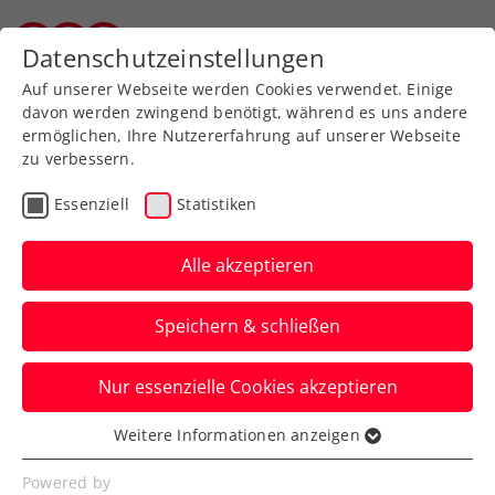
Zurück zur Newsübersicht
Datenschutzeinstellungen
Wiener Tennisverband
Auf unserer Webseite werden Cookies verwendet. Einige
davon werden zwingend benötigt, während es uns andere
ermöglichen, Ihre Nutzererfahrung auf unserer Webseite
zu verbessern.
Turniere
ATP
Essenziell
Statistiken
Generali Open Kitzbühel:
Verrücktes Regenmatch
Alle akzeptieren
mit crazy Bublik
Speichern & schließen
Der Topgesetzte steht beim ATP-250-
Nur essenzielle Cookies akzeptieren
Turnier in Tirol im Halbfinale. Wie auch
Lucas Miedler im Doppel.
Weitere Informationen anzeigen
Essenziell
Verfasst von: Presseaussendung / Redaktion, 24.07.2025
Essenzielle Cookies werden für grundlegende
Powered by