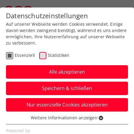
Zurück zur Newsübersicht
Datenschutzeinstellungen
Wiener Tennisverband
Auf unserer Webseite werden Cookies verwendet. Einige
davon werden zwingend benötigt, während es uns andere
ermöglichen, Ihre Nutzererfahrung auf unserer Webseite
zu verbessern.
Turniere
ATP
Essenziell
Statistiken
Generali Open Kitzbühel:
Marathonmatches am
Alle akzeptieren
Viertelfinaltag
Speichern & schließen
Gleich zwei der Partien beim ATP-Turnier
Nur essenzielle Cookies akzeptieren
in Tirol dauern am Donnerstag weit über
drei Stunden.
Weitere Informationen anzeigen
Essenziell
Verfasst von: Presseaussendung / Redaktion, 25.07.2024
Essenzielle Cookies werden für grundlegende
Powered by