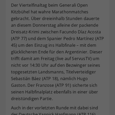
Der Viertelfinaltag beim Generali Open
Dieser Wert speichert Ihre Consent-
Kitzbühel hat wahre Marathonmatches
Einstellungen. Unter anderem eine
zufällig generierte ID, für die
gebracht. Über dreieinhalb Stunden dauerte
Zweck
historische Speicherung Ihrer
an diesem Donnerstag alleine der packende
vorgenommen Einstellungen, falls der
Dreisatz-Krimi zwischen Facundo Díaz Acosta
Webseiten-Betreiber dies eingestellt
(ATP 77) und dem Spanier Pedro Martínez (ATP
hat.
45) um den Einzug ins Halbfinale – mit dem
glücklicheren Ende für den Argentinier. Dieser
trifft damit am Freitag (live auf ServusTV) um
nicht vor 14:30 Uhr auf den Bezwinger seines
topgesetzten Landsmanns, Titelverteidiger
Sebastián Báez (ATP 18), nämlich Hugo
Gaston. Der Franzose (ATP 91) sicherte sich
seinen Halbfinalplatz ebenfalls in einer über
dreistündigen Partie.
Auch in der vorletzten Runde mit dabei sind
der Deutsche Yannick Hanfmann (ATP 116)