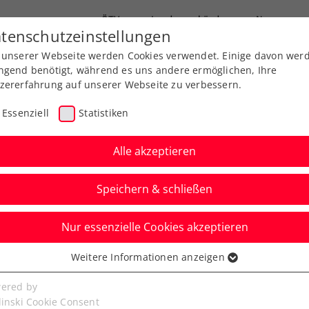
ÖTV
Landesverbände
News
tenschutzeinstellungen
 unserer Webseite werden Cookies verwendet. Einige davon wer
Ausbildung
Services
Über uns
ngend benötigt, während es uns andere ermöglichen, Ihre
zererfahrung auf unserer Webseite zu verbessern.
Essenziell
Statistiken
Alle akzeptieren
Speichern & schließen
Nur essenzielle Cookies akzeptieren
tzturnier powered by
Weitere Informationen anzeigen
ssenziell
senzielle Cookies werden für grundlegende Funktionen der
ered by
bseite benötigt. Dadurch ist gewährleistet, dass die Webseite
linski Cookie Consent