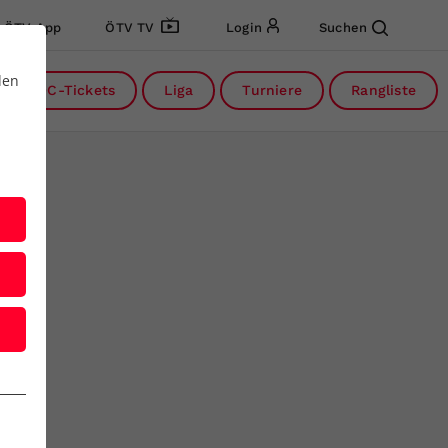
ÖTV App
ÖTV TV
Login
Suchen
den
DC-Tickets
Liga
Turniere
Rangliste