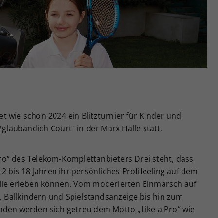
Zweck
generierte ID, für die historische Speicherung
Ihrer vorgenommen Einstellungen, falls der
Webseiten-Betreiber dies eingestellt hat.
 wie schon 2024 ein Blitzturnier für Kinder und
#glaubandich Court“ in der Marx Halle statt.
 Pro“ des Telekom-Komplettanbieters Drei steht, dass
2 bis 18 Jahren ihr persönliches Profifeeling auf dem
alle erleben können. Vom moderierten Einmarsch auf
r, Ballkindern und Spielstandsanzeige bis hin zum
nden werden sich getreu dem Motto „Like a Pro“ wie