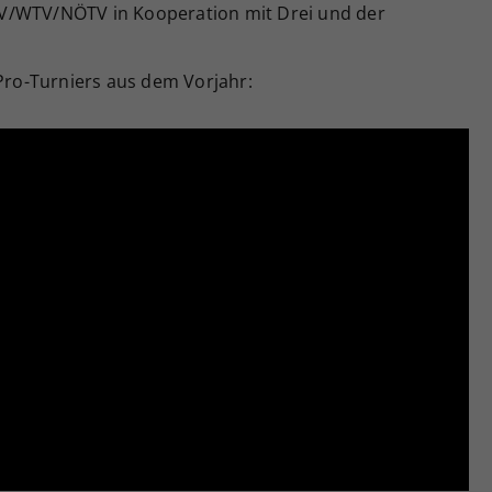
V/WTV/NÖTV in Kooperation mit Drei und der
-Pro-Turniers aus dem Vorjahr: