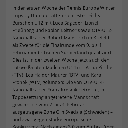
Dieser Wert speichert Ihre Consent-
In der ersten Woche der Tennis Europe Winter
Einstellungen. Unter anderem eine
Cups by Dunlop hatten sich Österreichs
zufällig generierte ID, für die
Burschen U12 mit Luca Sageder, Lionel
Zweck
historische Speicherung Ihrer
Frießnegg und Fabian Leitner sowie ÖTV-U12-
vorgenommen Einstellungen, falls der
Nationaltrainer Robert Maieritsch in Krefeld
Webseiten-Betreiber dies eingestellt
hat.
als Zweite für die Finalrunde vom 9. bis 11.
Februar im britischen Sunderland qualifiziert.
Dies ist in der zweiten Woche jetzt auch den
rot-weiß-roten Mädchen U14 mit Anna Pircher
(TTV), Lea Haider-Maurer (BTV) und Kara
Fronek (WTV) gelungen: Die von ÖTV-U14-
Nationaltrainer Franz Kresnik betreute, in
Topbesetzung angetretene Mannschaft
gewann die vom 2. bis 4. Februar
ausgetragene Zone C in Svedala (Schweden) –
und zwar gegen starke europäische
Konkurrenz. Nach einem 3:0 zum Auftakt über