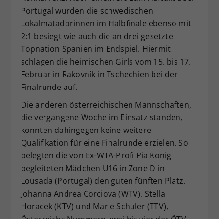
Portugal wurden die schwedischen
Lokalmatadorinnen im Halbfinale ebenso mit
2:1 besiegt wie auch die an drei gesetzte
Topnation Spanien im Endspiel. Hiermit
schlagen die heimischen Girls vom 15. bis 17.
Februar in Rakovník in Tschechien bei der
Finalrunde auf.
Die anderen österreichischen Mannschaften,
die vergangene Woche im Einsatz standen,
konnten dahingegen keine weitere
Qualifikation für eine Finalrunde erzielen. So
belegten die von Ex-WTA-Profi Pia König
begleiteten Mädchen U16 in Zone D in
Lousada (Portugal) den guten fünften Platz.
Johanna Andrea Corciova (WTV), Stella
Horacek (KTV) und Marie Schuler (TTV),
Österreichs Nummern zwei bis vier der ÖTV-