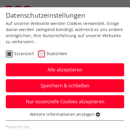
Zurück zur Newsübersicht
Datenschutzeinstellungen
Wiener Tennisverband
Auf unserer Webseite werden Cookies verwendet. Einige
davon werden zwingend benötigt, während es uns andere
ermöglichen, Ihre Nutzererfahrung auf unserer Webseite
zu verbessern.
Turniere
Kids & Jugend
Essenziell
Statistiken
Tennis Europe Winter
Cups by Dunlop: Auch
Alle akzeptieren
Mädchen U14 erreichen
Speichern & schließen
Finalrunde
Nur essenzielle Cookies akzeptieren
Anna Pircher, Kara Fronek und Lea
Haider-Maurer entscheiden Zone C in
Weitere Informationen anzeigen
Essenziell
Svedala für sich.
Essenzielle Cookies werden für grundlegende
Powered by