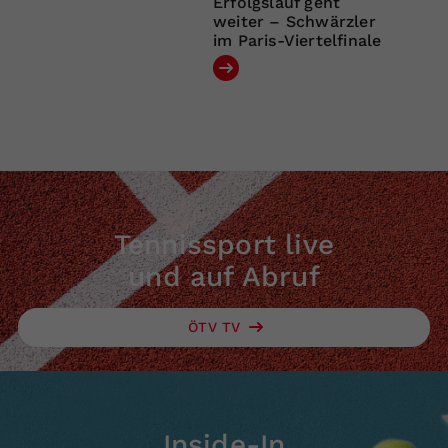
Erfolgslauf geht
weiter – Schwärzler
im Paris-Viertelfinale
Tennissport live
und auf Abruf
ÖTV TV
Inside-In