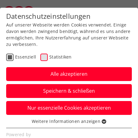
Zurück zur Newsübersicht
Datenschutzeinstellungen
Wiener Tennisverband
Auf unserer Webseite werden Cookies verwendet. Einige
davon werden zwingend benötigt, während es uns andere
ermöglichen, Ihre Nutzererfahrung auf unserer Webseite
zu verbessern.
Turniere
Kids & Jugend
ITF
Essenziell
Statistiken
US Open: Schwärzler
betritt im Doppel
Alle akzeptieren
Jugend-Grand-Slam-
Speichern & schließen
Neuland
Nur essenzielle Cookies akzeptieren
Der ÖTV-Youngster steht erstmals bei
einem der Top-Jugendturniere im
Weitere Informationen anzeigen
Essenziell
Viertelfinale des Doppelbewerbs.
Essenzielle Cookies werden für grundlegende
Powered by