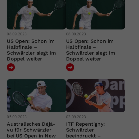
08.09.2023
08.09.2023
US Open: Schon im
US Open: Schon im
Halbfinale –
Halbfinale –
Schwärzler siegt im
Schwärzler siegt im
Doppel weiter
Doppel weiter
05.09.2023
03.09.2023
Australisches Déjà-
ITF Repentigny:
vu für Schwärzler
Schwärzler
bei US Open in New
beeindruckt –