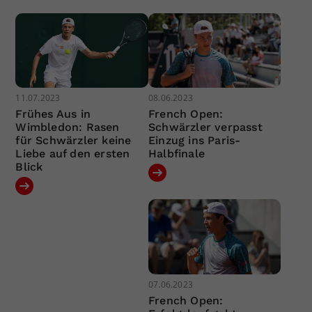
11.07.2023
08.06.2023
Frühes Aus in
French Open:
Wimbledon: Rasen
Schwärzler verpasst
für Schwärzler keine
Einzug ins Paris-
Liebe auf den ersten
Halbfinale
Blick
07.06.2023
French Open: