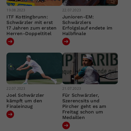
19.08.2023
22.07.2023
ITF Kottingbrunn:
Junioren-EM:
Schwärzler mit erst
Schwärzlers
17 Jahren zum ersten
Erfolgslauf endete im
Herren-Doppeltitel
Halbfinale
22.07.2023
21.07.2023
Joel Schwärzler
Für Schwärzler,
kämpft um den
Szerencsits und
Finaleinzug
Pircher geht es am
Freitag schon um
Medaillen