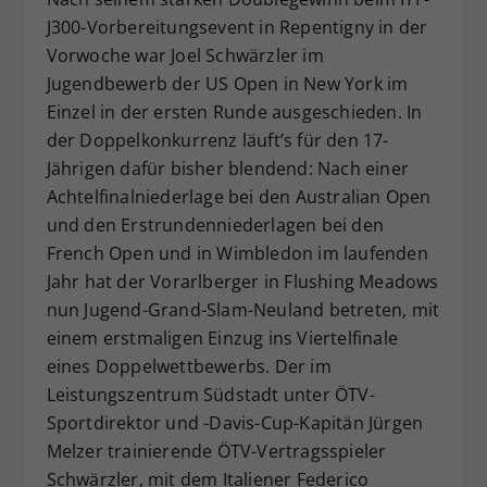
J300-Vorbereitungsevent in Repentigny in der
Dieser Wert speichert Ihre Consent-
Einstellungen. Unter anderem eine
Vorwoche war Joel Schwärzler im
zufällig generierte ID, für die
Jugendbewerb der US Open in New York im
Zweck
historische Speicherung Ihrer
Einzel in der ersten Runde ausgeschieden. In
vorgenommen Einstellungen, falls der
der Doppelkonkurrenz läuft’s für den 17-
Webseiten-Betreiber dies eingestellt
Jährigen dafür bisher blendend: Nach einer
hat.
Achtelfinalniederlage bei den Australian Open
und den Erstrundenniederlagen bei den
French Open und in Wimbledon im laufenden
Jahr hat der Vorarlberger in Flushing Meadows
nun Jugend-Grand-Slam-Neuland betreten, mit
einem erstmaligen Einzug ins Viertelfinale
eines Doppelwettbewerbs. Der im
Leistungszentrum Südstadt unter ÖTV-
Sportdirektor und -Davis-Cup-Kapitän Jürgen
Melzer trainierende ÖTV-Vertragsspieler
Schwärzler, mit dem Italiener Federico