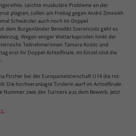
stgereihte. Leichte muskuläre Probleme an der
rrut plagten, sollen am Freitag gegen Andrii Zimnokh
Zumal Schwärzler auch noch im Doppel
t dem Burgenländer Benedikt Szerencsits geht es
aleinzug. Wegen einiger Wetterkapriolen hinkt der
sterreichs Teilnehmerinnen Tamara Kostic und
g erst ihr Doppel-Achtelfinale. Im Einzel sind die
.
a Pircher bei der Europameisterschaft U14 die rot-
t: Die hochveranlagte Tirolerin warf im Achtelfinale
die Nummer zwei des Turniers aus dem Bewerb. Jetzt
s.