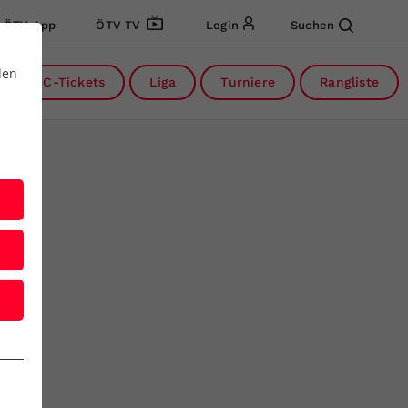
ÖTV App
ÖTV TV
Login
Suchen
den
DC-Tickets
Liga
Turniere
Rangliste