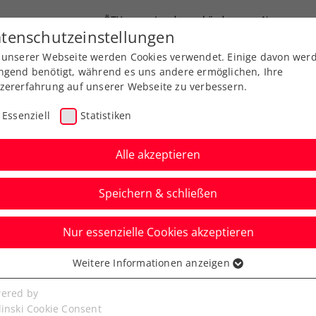
ÖTV
Landesverbände
News
tenschutzeinstellungen
 unserer Webseite werden Cookies verwendet. Einige davon wer
Ausbildung
Services
Über uns
ngend benötigt, während es uns andere ermöglichen, Ihre
zererfahrung auf unserer Webseite zu verbessern.
Essenziell
Statistiken
Alle akzeptieren
Speichern & schließen
Nur essenzielle Cookies akzeptieren
, Szerencsits und
Weitere Informationen anzeigen
ssenziell
s am Freitag schon um
senzielle Cookies werden für grundlegende Funktionen der
ered by
bseite benötigt. Dadurch ist gewährleistet, dass die Webseite
linski Cookie Consent