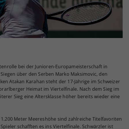
Zweck
generierte ID, für die historische Speicherung
Ihrer vorgenommen Einstellungen, falls der
Webseiten-Betreiber dies eingestellt hat.
itenrolle bei der Junioren-Europameisterschaft in
ch Siegen über den Serben Marko Maksimovic, den
ken Atakan Karahan steht der 17-Jährige im Schweizer
arlberger Heimat im Viertelfinale. Nach dem Sieg im
erer Sieg eine Altersklasse höher bereits wieder eine
 1.200 Meter Meereshöhe sind zahlreiche Titelfavoriten
pieler schafften es ins Viertelfinale. Schwärzler ist