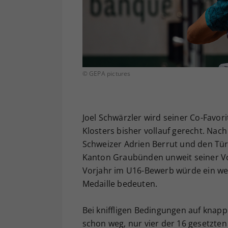
© GEPA pictures
Joel Schwärzler wird seiner Co-Favor
Klosters bisher vollauf gerecht. Na
Schweizer Adrien Berrut und den Tür
Kanton Graubünden unweit seiner Vor
Vorjahr im U16-Bewerb würde ein weit
Medaille bedeuten.
Bei kniffligen Bedingungen auf knapp
schon weg, nur vier der 16 gesetzten S