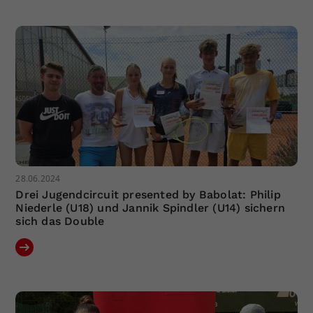
Dieser Wert speichert Ihre Consent-
Einstellungen. Unter anderem eine
zufällig generierte ID, für die
Zweck
historische Speicherung Ihrer
vorgenommen Einstellungen, falls der
Webseiten-Betreiber dies eingestellt
hat.
28.06.2024
Drei Jugendcircuit presented by Babolat: Philip
Niederle (U18) und Jannik Spindler (U14) sichern
sich das Double