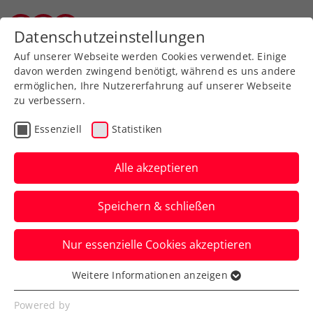
Datenschutzeinstellungen
Wiener Tennisverband
Auf unserer Webseite werden Cookies verwendet. Einige
davon werden zwingend benötigt, während es uns andere
ermöglichen, Ihre Nutzererfahrung auf unserer Webseite
zu verbessern.
Aktuelle News
Essenziell
Statistiken
Alle akzeptieren
Speichern & schließen
Nur essenzielle Cookies akzeptieren
Weitere Informationen anzeigen
Essenziell
News filtern
Essenzielle Cookies werden für grundlegende
Powered by