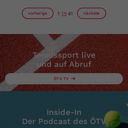
1
19
41
vorherige
nächste
Tennissport live
und auf Abruf
ÖTV TV
Inside-In
Der Podcast des ÖTV