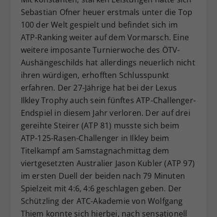
Sebastian Ofner heuer erstmals unter die Top
Dieser Wert speichert Ihre Consent-
Einstellungen. Unter anderem eine
100 der Welt gespielt und befindet sich im
zufällig generierte ID, für die
ATP-Ranking weiter auf dem Vormarsch. Eine
Zweck
historische Speicherung Ihrer
weitere imposante Turnierwoche des ÖTV-
vorgenommen Einstellungen, falls der
Aushängeschilds hat allerdings neuerlich nicht
Webseiten-Betreiber dies eingestellt
ihren würdigen, erhofften Schlusspunkt
hat.
erfahren. Der 27-Jährige hat bei der Lexus
Ilkley Trophy auch sein fünftes ATP-Challenger-
Endspiel in diesem Jahr verloren. Der auf drei
gereihte Steirer (ATP 81) musste sich beim
ATP-125-Rasen-Challenger in Ilkley beim
Titelkampf am Samstagnachmittag dem
viertgesetzten Australier Jason Kubler (ATP 97)
im ersten Duell der beiden nach 79 Minuten
Spielzeit mit 4:6, 4:6 geschlagen geben. Der
Schützling der ATC-Akademie von Wolfgang
Thiem konnte sich hierbei, nach sensationell