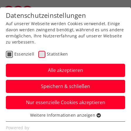
Zurück zur Newsübersicht
Datenschutzeinstellungen
Wiener Tennisverband
Auf unserer Webseite werden Cookies verwendet. Einige
davon werden zwingend benötigt, während es uns andere
ermöglichen, Ihre Nutzererfahrung auf unserer Webseite
zu verbessern.
Turniere
ATP
Essenziell
Statistiken
ATP-Challenger Ilkley:
Ofner erhält trotz
Alle akzeptieren
Finalniederlage
Speichern & schließen
Wimbledon-Wildcard
Nur essenzielle Cookies akzeptieren
Österreichs Nummer eins verfehlt erneut
den ersten Saisontitel, aber muss in
Weitere Informationen anzeigen
Essenziell
London nicht in die Qualifikation.
Essenzielle Cookies werden für grundlegende
Powered by