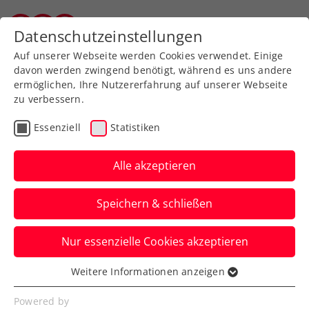
Zurück zur Newsübersicht
Datenschutzeinstellungen
Wiener Tennisverband
Auf unserer Webseite werden Cookies verwendet. Einige
davon werden zwingend benötigt, während es uns andere
ermöglichen, Ihre Nutzererfahrung auf unserer Webseite
zu verbessern.
Turniere
WTA
Essenziell
Statistiken
Wimbledon: Kraus feiert
in Qualifikation Grand-
Alle akzeptieren
Slam-Premierensieg
Speichern & schließen
Das junge ÖTV-Ass steht beim
Nur essenzielle Cookies akzeptieren
Rasenklassiker in Großbritannien in der
zweiten Qualifikationsrunde.
Weitere Informationen anzeigen
Essenziell
Verfasst von: Manuel Wachta, 27.06.2023
Essenzielle Cookies werden für grundlegende
Powered by