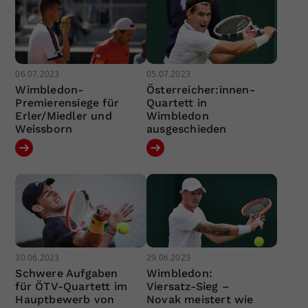
06.07.2023
05.07.2023
Wimbledon-
Österreicher:innen-
Premierensiege für
Quartett in
Erler/Miedler und
Wimbledon
Weissborn
ausgeschieden
30.06.2023
29.06.2023
Schwere Aufgaben
Wimbledon:
für ÖTV-Quartett im
Viersatz-Sieg –
Hauptbewerb von
Novak meistert wie