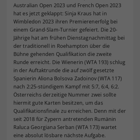
Australian Open 2023 und French Open 2023
Dieser Wert speichert Ihre Consent-
hat es jetzt geklappt: Sinja Kraus hat in
Einstellungen. Unter anderem eine
Wimbledon 2023 ihren Premierenerfolg bei
zufällig generierte ID, für die
Zweck
historische Speicherung Ihrer
einem Grand-Slam-Turnier gefeiert. Die 20-
vorgenommen Einstellungen, falls der
Jährige hat am frühen Dienstagnachmittag bei
Webseiten-Betreiber dies eingestellt
der traditionell in Roehampton über die
hat.
Bühne gehenden Qualifikation die zweite
Runde erreicht. Die Wienerin (WTA 193) schlug
in der Auftaktrunde die auf zwölf gesetzte
Spanierin Aliona Bolsova Zadoinov (WTA 117)
nach 2:25-stündigem Kampf mit 5:7, 6:4, 6:2.
Österreichs derzeitige Nummer zwei sollte
hiermit gute Karten besitzen, um das
Qualifikationsfinale zu erreichen. Denn mit der
seit 2018 für Zypern antretenden Rumänin
Raluca Georgiana Serban (WTA 173) wartet
eine absolut lösbare nächste Aufgabe.