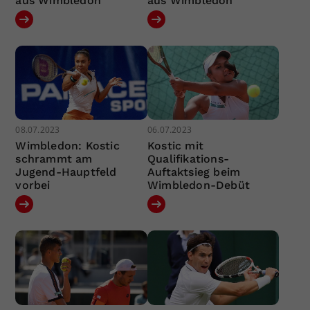
aus Wimbledon
aus Wimbledon
08.07.2023
06.07.2023
Wimbledon: Kostic
Kostic mit
schrammt am
Qualifikations-
Jugend-Hauptfeld
Auftaktsieg beim
vorbei
Wimbledon-Debüt