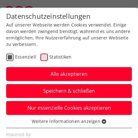
Zurück zur Newsübersicht
Datenschutzeinstellungen
Wiener Tennisverband
Auf unserer Webseite werden Cookies verwendet. Einige
davon werden zwingend benötigt, während es uns andere
ermöglichen, Ihre Nutzererfahrung auf unserer Webseite
zu verbessern.
Turniere
ATP
WTA
Essenziell
Statistiken
Wimbledon:
Österreicher-Duell Novak
Alle akzeptieren
gegen Misolic in der
Speichern & schließen
Qualifikation
Nur essenzielle Cookies akzeptieren
Auch Jurij Rodionov und Maximilian
Neuchrist schlagen am Montag in der
Weitere Informationen anzeigen
Essenziell
Vorausscheidung auf.
Essenzielle Cookies werden für grundlegende
Powered by