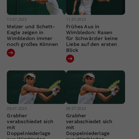
15.07.2023
11.07.2023
Melzer und Schett-
Frühes Aus in
Eagle zeigen in
Wimbledon: Rasen
Wimbledon immer
für Schwärzler keine
noch großes Können
Liebe auf den ersten
Blick
08.07.2023
08.07.2023
Grabher
Grabher
verabschiedet sich
verabschiedet sich
mit
mit
Doppelniederlage
Doppelniederlage