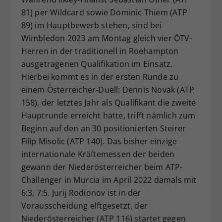
81) per Wildcard sowie Dominic Thiem (ATP
Dieser Wert speichert Ihre Consent-
Einstellungen. Unter anderem eine
89) im Hauptbewerb stehen, sind bei
zufällig generierte ID, für die
Wimbledon 2023 am Montag gleich vier ÖTV-
Zweck
historische Speicherung Ihrer
Herren in der traditionell in Roehampton
vorgenommen Einstellungen, falls der
ausgetragenen Qualifikation im Einsatz.
Webseiten-Betreiber dies eingestellt
Hierbei kommt es in der ersten Runde zu
hat.
einem Österreicher-Duell: Dennis Novak (ATP
158), der letztes Jahr als Qualifikant die zweite
Hauptrunde erreicht hatte, trifft nämlich zum
Beginn auf den an 30 positionierten Steirer
Filip Misolic (ATP 140). Das bisher einzige
internationale Kräftemessen der beiden
gewann der Niederösterreicher beim ATP-
Challenger in Murcia im April 2022 damals mit
6:3, 7:5. Jurij Rodionov ist in der
Vorausscheidung elftgesetzt, der
Niederösterreicher (ATP 116) startet gegen