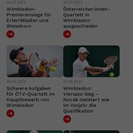
06.07.2023
05.07.2023
Wimbledon-
Österreicher:innen-
Premierensiege für
Quartett in
Erler/Miedler und
Wimbledon
Weissborn
ausgeschieden
30.06.2023
29.06.2023
Schwere Aufgaben
Wimbledon:
für ÖTV-Quartett im
Viersatz-Sieg –
Hauptbewerb von
Novak meistert wie
Wimbledon
im Vorjahr die
Qualifikation