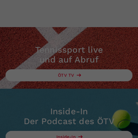
Tennissport live
und auf Abruf
ÖTV TV
Inside-In
Der Podcast des ÖTV
Inside-In