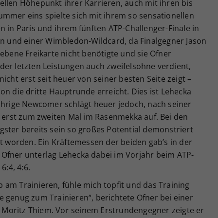
llen Höhepunkt ihrer Karrieren, auch mit ihren bis
ummer eins spielte sich mit ihrem so sensationellen
n in Paris und ihrem fünften ATP-Challenger-Finale in
hen und einer Wimbledon-Wildcard, da Finalgegner Jason
gebene Freikarte nicht benötigte und sie Ofner
der letzten Leistungen auch zweifelsohne verdient,
icht erst seit heuer von seiner besten Seite zeigt –
on die dritte Hauptrunde erreicht. Dies ist Lehecka
jährige Newcomer schlägt heuer jedoch, nach seiner
h erst zum zweiten Mal im Rasenmekka auf. Bei den
ster bereits sein so großes Potential demonstriert
pt worden. Ein Kräftemessen der beiden gab’s in der
Ofner unterlag Lehecka dabei im Vorjahr beim ATP-
6:4, 4:6.
op am Trainieren, fühle mich topfit und das Training
 genug zum Trainieren“, berichtete Ofner bei einer
Moritz Thiem. Vor seinem Erstrundengegner zeigte er