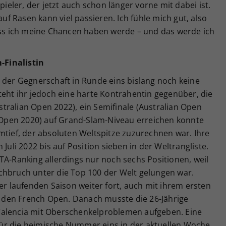
pieler, der jetzt auch schon länger vorne mit dabei ist.
auf Rasen kann viel passieren. Ich fühle mich gut, also
dass ich meine Chancen haben werde – und das werde ich
-Finalistin
 der Gegnerschaft in Runde eins bislang noch keine
teht ihr jedoch eine harte Kontrahentin gegenüber, die
Australian Open 2022), ein Semifinale (Australian Open
h Open 2020) auf Grand-Slam-Niveau erreichen konnte
mtief, der absoluten Weltspitze zuzurechnen war. Ihre
Juli 2022 bis auf Position sieben in der Weltrangliste.
TA-Ranking allerdings nur noch sechs Positionen, weil
chbruch unter die Top 100 der Welt gelungen war.
er laufenden Saison weiter fort, auch mit ihrem ersten
den French Open. Danach musste die 26-Jährige
Valencia mit Oberschenkelproblemen aufgeben. Eine
ür die heimische Nummer eins in der aktuellen Woche