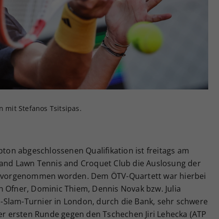
Zweck
generierte ID, für die historische Speicherung
Ihrer vorgenommen Einstellungen, falls der
Webseiten-Betreiber dies eingestellt hat.
mit Stefanos Tsitsipas.
on abgeschlossenen Qualifikation ist freitags am
land Lawn Tennis and Croquet Club die Auslosung der
vorgenommen worden. Dem ÖTV-Quartett war hierbei
n Ofner, Dominic Thiem, Dennis Novak bzw. Julia
Slam-Turnier in London, durch die Bank, sehr schwere
der ersten Runde gegen den Tschechen Jiri Lehecka (ATP