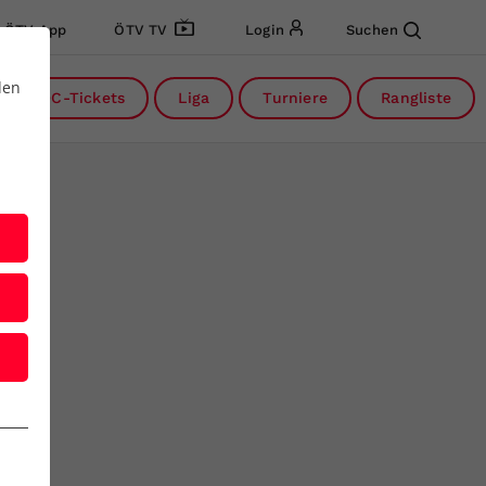
ÖTV App
ÖTV TV
Login
Suchen
den
DC-Tickets
Liga
Turniere
Rangliste