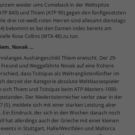
 kurzem wieder ums Comeback in der Weltspitze
ATP 840) und Thiem (ATP 90) gegen den fünftgesetzten
Die drei rot-weiß-roten Herren sind allesamt dienstags
 54) bekommt es bei den Damen indes bereits am
lle Rose Collins (WTA 48) zu tun.
hiem, Novak …
ahrelanges Aushängeschild Thiem erwischt. Der 29-
iger Freund und Weggefährte Novak auf eine frühere
chied, dass Tsitsipas als Weltranglistenfünfter im
 derzeit der Kategorie absolute Weltklassespieler
en sich Thiem und Tsitsipas beim ATP-Masters-1000-
gestanden. Der Niederösterreicher verlor zwar in der
 (5), meldete sich mit einer starken Leistung aber
k. Ein Eindruck, der sich in den Wochen danach noch
ell hat allerdings auch der Grieche mit einer kleinen
events in Stuttgart, Halle/Westfalen und Mallorca