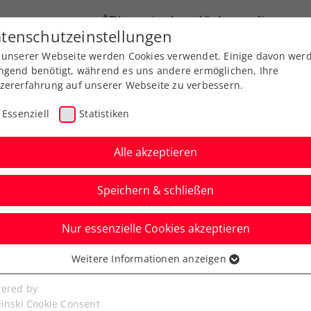
ÖTV
Landesverbände
News
tenschutzeinstellungen
 unserer Webseite werden Cookies verwendet. Einige davon wer
Ausbildung
Services
Über uns
ngend benötigt, während es uns andere ermöglichen, Ihre
zererfahrung auf unserer Webseite zu verbessern.
Essenziell
Statistiken
Alle akzeptieren
Speichern & schließen
Nur essenzielle Cookies akzeptieren
ben für ÖTV-Quartett
Weitere Informationen anzeigen
ssenziell
b von Wimbledon
senzielle Cookies werden für grundlegende Funktionen der
ered by
bseite benötigt. Dadurch ist gewährleistet, dass die Webseite
linski Cookie Consent