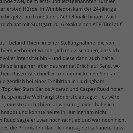
 Runde zwei, beim erst- und letztgenannten Turnier
 der ersten Hürde. In Wimbledon kam der 24-jährige
m bis jetzt noch nie übers Achtelfinale hinaus. Auch
reich hat mit Stuttgart 2016 exakt einen ATP-Titel auf
s Los“, befand Thiem in einer Stellungnahme, die von
hiem verbreitet wurde. „Ich muss schauen, dass ich
voller Intensität bin – und diese dann auch halte.
cht so lange her, aber das war natürlich auf Sand, wo
en. Rasen ist schneller und nimmt keinen Spin an.“
eigentlich bei einer Exhibition in Hurlingham
-Top-vier-Stars Carlos Alcaraz und Casper Ruud holen,
te spanische Weltranglistenerste absagte – es wäre
n –, musste auch Thiem abwinken: „Leider habe ich
chnappt und konnte heute in Hurlingham nicht
 Ruud sagte er zwar noch nicht ab und war noch nicht
des die Prioritäten klar: „Ich muss jetzt schauen, dass