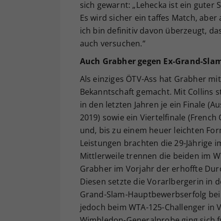
sich gewarnt: „Lehecka ist ein guter S
Es wird sicher ein taffes Match, aber 
ich bin definitiv davon überzeugt, 
auch versuchen.“
Auch Grabher gegen Ex-Grand-Slam
Als einziges ÖTV-Ass hat Grabher mit
Bekanntschaft gemacht. Mit Collins s
in den letzten Jahren je ein Finale (
2019) sowie ein Viertelfinale (Frenc
und, bis zu einem heuer leichten For
Leistungen brachten die 29-Jährige im 
Mittlerweile trennen die beiden im W
Grabher im Vorjahr der erhoffte Dur
Diesen setzte die Vorarlbergerin in d
Grand-Slam-Hauptbewerbserfolg bei 
jedoch beim WTA-125-Challenger in 
Wimbledon-Generalprobe ging sich f