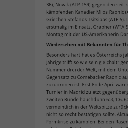
36), Novak (ATP 159) gegen den seit
kämpfenden Kanadier Milos Raonic (
Griechen Stefanos Tsitsipas (ATP 5). 
erstmalig im Einsatz. Grabher (WTA
Montag mit der US-Amerikanerin Danie
Wiedersehen mit Bekannten für T
Besonders hart hat es Österreichs j
Jährige trifft so wie sein gleichaltr
Nummer drei der Welt, mit dem Unters
Gegensatz zu Comebacker Raonic auch
zuzuordnen ist. Erst Ende April war
Turnier in Madrid zuletzt gegenüber
zweiten Runde hauchdünn 6:3, 1:6, 6:7
vermeintlich in der Weltspitze zurüc
nicht so recht bestätigen sollte. Aktu
Formkrise zu kämpfen: Bei den Rasen