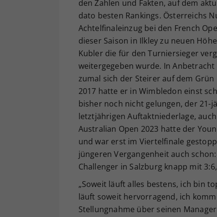
den Zahlen und Fakten, auf dem aktue
dato besten Rankings. Österreichs N
Achtelfinaleinzug bei den French Ope
dieser Saison in Ilkley zu neuen Hö
Kubler die für den Turniersieger ver
weitergegeben wurde. In Anbetracht 
zumal sich der Steirer auf dem Grün n
2017 hatte er in Wimbledon einst sch
bisher noch nicht gelungen, der 21-
letztjährigen Auftaktniederlage, auc
Australian Open 2023 hatte der Young
und war erst im Viertelfinale gestop
jüngeren Vergangenheit auch schon: 
Challenger in Salzburg knapp mit 3:6, 
„Soweit läuft alles bestens, ich bin t
läuft soweit hervorragend, ich komme
Stellungnahme über seinen Manager 