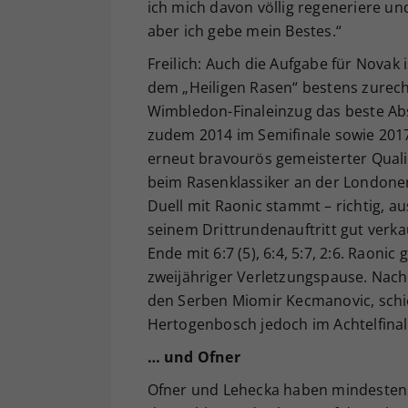
ich mich davon völlig regeneriere un
aber ich gebe mein Bestes.“
Freilich: Auch die Aufgabe für Novak 
dem „Heiligen Rasen“ bestens zurech
Wimbledon-Finaleinzug das beste Ab
zudem 2014 im Semifinale sowie 2017
erneut bravourös gemeisterter Quali
beim Rasenklassiker an der Londone
Duell mit Raonic stammt – richtig, a
seinem Drittrundenauftritt gut verk
Ende mit 6:7 (5), 6:4, 5:7, 2:6. Raon
zweijähriger Verletzungspause. Nach
den Serben Miomir Kecmanovic, schie
Hertogenbosch jedoch im Achtelfinal
… und Ofner
Ofner und Lehecka haben mindestens