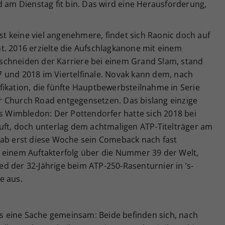
d am Dienstag fit bin. Das wird eine Herausforderung,
ist keine viel angenehmere, findet sich Raonic doch auf
t. 2016 erzielte die Aufschlagkanone mit einem
schneiden der Karriere bei einem Grand Slam, stand
 und 2018 im Viertelfinale. Novak kann dem, nach
fikation, die fünfte Hauptbewerbsteilnahme in Serie
r Church Road entgegensetzen. Das bislang einzige
us Wimbledon: Der Pottendorfer hatte sich 2018 bei
auft, doch unterlag dem achtmaligen ATP-Titelträger am
ic gab erst diese Woche sein Comeback nach fast
 einem Auftakterfolg über die Nummer 39 der Welt,
d der 32-Jährige beim ATP-250-Rasenturnier in ’s-
e aus.
 eine Sache gemeinsam: Beide befinden sich, nach