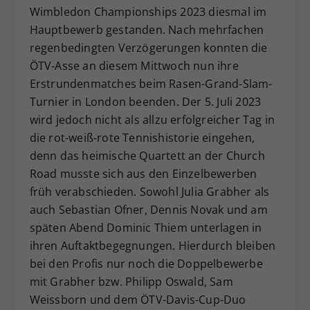
Wimbledon Championships 2023 diesmal im
Dieser Wert speichert Ihre Consent-
Hauptbewerb gestanden. Nach mehrfachen
Einstellungen. Unter anderem eine
regenbedingten Verzögerungen konnten die
zufällig generierte ID, für die
Zweck
historische Speicherung Ihrer
ÖTV-Asse an diesem Mittwoch nun ihre
vorgenommen Einstellungen, falls der
Erstrundenmatches beim Rasen-Grand-Slam-
Webseiten-Betreiber dies eingestellt
Turnier in London beenden. Der 5. Juli 2023
hat.
wird jedoch nicht als allzu erfolgreicher Tag in
die rot-weiß-rote Tennishistorie eingehen,
denn das heimische Quartett an der Church
Road musste sich aus den Einzelbewerben
früh verabschieden. Sowohl Julia Grabher als
auch Sebastian Ofner, Dennis Novak und am
späten Abend Dominic Thiem unterlagen in
ihren Auftaktbegegnungen. Hierdurch bleiben
bei den Profis nur noch die Doppelbewerbe
mit Grabher bzw. Philipp Oswald, Sam
Weissborn und dem ÖTV-Davis-Cup-Duo