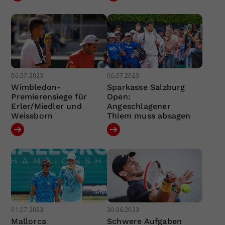
06.07.2023
06.07.2023
Wimbledon-
Sparkasse Salzburg
Premierensiege für
Open:
Erler/Miedler und
Angeschlagener
Weissborn
Thiem muss absagen
01.07.2023
30.06.2023
Mallorca
Schwere Aufgaben