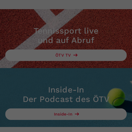
Tennissport live
und auf Abruf
ÖTV TV
Inside-In
Der Podcast des ÖTV
Inside-In