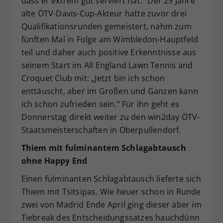
dass er extrem gut serviert hat.“ Der 29 Jahre
alte ÖTV-Davis-Cup-Akteur hatte zuvor drei
Qualifikationsrunden gemeistert, nahm zum
fünften Mal in Folge am Wimbledon-Hauptfeld
teil und daher auch positive Erkenntnisse aus
seinem Start im All England Lawn Tennis and
Croquet Club mit: „Jetzt bin ich schon
enttäuscht, aber im Großen und Ganzen kann
ich schon zufrieden sein.“ Für ihn geht es
Donnerstag direkt weiter zu den win2day ÖTV-
Staatsmeisterschaften in Oberpullendorf.
Thiem mit fulminantem Schlagabtausch
ohne Happy End
Einen fulminanten Schlagabtausch lieferte sich
Thiem mit Tsitsipas. Wie heuer schon in Runde
zwei von Madrid Ende April ging dieser aber im
Tiebreak des Entscheidungssatzes hauchdünn