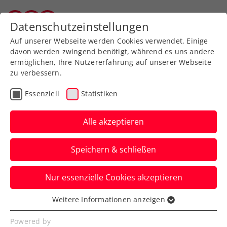
Zurück zur Newsübersicht
Datenschutzeinstellungen
Wiener Tennisverband
Auf unserer Webseite werden Cookies verwendet. Einige
davon werden zwingend benötigt, während es uns andere
ermöglichen, Ihre Nutzererfahrung auf unserer Webseite
zu verbessern.
Turniere
ATP
WTA
Essenziell
Statistiken
Österreicher:innen-
Quartett in Wimbledon
Alle akzeptieren
ausgeschieden
Speichern & schließen
Sebastian Ofner, Dominic Thiem, Dennis
Nur essenzielle Cookies akzeptieren
Novak und Julia Grabher sind beim Grand
Slam in London out.
Weitere Informationen anzeigen
Essenziell
Verfasst von: Manuel Wachta, 05.07.2023
Essenzielle Cookies werden für grundlegende
Powered by