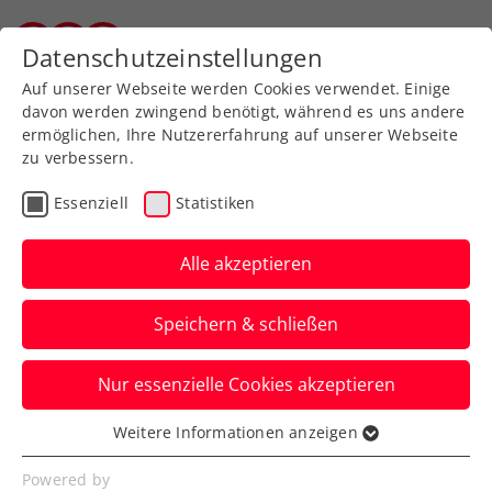
Zurück zur Newsübersicht
Datenschutzeinstellungen
Wiener Tennisverband
Auf unserer Webseite werden Cookies verwendet. Einige
davon werden zwingend benötigt, während es uns andere
ermöglichen, Ihre Nutzererfahrung auf unserer Webseite
zu verbessern.
ATP
Turniere
Essenziell
Statistiken
Erste Bank Open:
Hauptbewerbsstart mit 3
Alle akzeptieren
Gesetzten und Rodionov
Speichern & schließen
So spektakulär war der Montag in Wien
Nur essenzielle Cookies akzeptieren
noch nie. Zudem kommt Jannik Sinner
zum Talk mit Thomas Muster.
Weitere Informationen anzeigen
Essenziell
Verfasst von: Presseaussendung / Redaktion, 19.10.2025
Essenzielle Cookies werden für grundlegende
Powered by