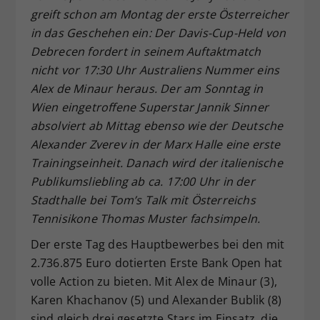
greift schon am Montag der erste Österreicher
Dieser Wert speichert Ihre Consent-
in das Geschehen ein: Der Davis-Cup-Held von
Einstellungen. Unter anderem eine
zufällig generierte ID, für die
Debrecen fordert in seinem Auftaktmatch
Zweck
historische Speicherung Ihrer
nicht vor 17:30 Uhr Australiens Nummer eins
vorgenommen Einstellungen, falls der
Alex de Minaur heraus. Der am Sonntag in
Webseiten-Betreiber dies eingestellt
Wien eingetroffene Superstar Jannik Sinner
hat.
absolviert ab Mittag ebenso wie der Deutsche
Alexander Zverev in der Marx Halle eine erste
Trainingseinheit. Danach wird der italienische
Publikumsliebling ab ca. 17:00 Uhr in der
Stadthalle bei Tom’s Talk mit Österreichs
Tennisikone Thomas Muster fachsimpeln.
Der erste Tag des Hauptbewerbes bei den mit
2.736.875 Euro dotierten Erste Bank Open hat
volle Action zu bieten. Mit Alex de Minaur (3),
Karen Khachanov (5) und Alexander Bublik (8)
sind gleich drei gesetzte Stars im Einsatz, die