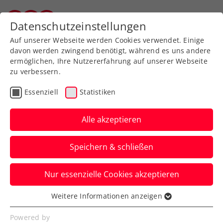
Zurück zur Newsübersicht
Datenschutzeinstellungen
Wiener Tennisverband
Auf unserer Webseite werden Cookies verwendet. Einige
davon werden zwingend benötigt, während es uns andere
ermöglichen, Ihre Nutzererfahrung auf unserer Webseite
zu verbessern.
ATP
Turniere
Essenziell
Statistiken
Erste Bank Open:
Qualifikation startet mit
Alle akzeptieren
Neumayer und
Speichern & schließen
Schwärzler
Nur essenzielle Cookies akzeptieren
Auch der Hauptbewerb des ATP-500-
Turniers in Wien wird an diesem Samstag
Weitere Informationen anzeigen
Essenziell
ausgelost.
Essenzielle Cookies werden für grundlegende
Powered by