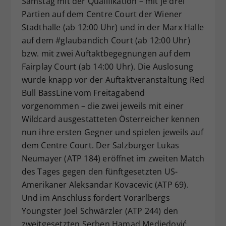
Samstag mit der Qualifikation – mit je drei
Dieser Wert speichert Ihre Consent-
Partien auf dem Centre Court der Wiener
Einstellungen. Unter anderem eine
Stadthalle (ab 12:00 Uhr) und in der Marx Halle
zufällig generierte ID, für die
auf dem #glaubandich Court (ab 12:00 Uhr)
Zweck
historische Speicherung Ihrer
bzw. mit zwei Auftaktbegegnungen auf dem
vorgenommen Einstellungen, falls der
Fairplay Court (ab 14:00 Uhr). Die Auslosung
Webseiten-Betreiber dies eingestellt
hat.
wurde knapp vor der Auftaktveranstaltung Red
Bull BassLine vom Freitagabend
vorgenommen – die zwei jeweils mit einer
Wildcard ausgestatteten Österreicher kennen
nun ihre ersten Gegner und spielen jeweils auf
dem Centre Court. Der Salzburger Lukas
Neumayer (ATP 184) eröffnet im zweiten Match
des Tages gegen den fünftgesetzten US-
Amerikaner Aleksandar Kovacevic (ATP 69).
Und im Anschluss fordert Vorarlbergs
Youngster Joel Schwärzler (ATP 244) den
zweitgesetzten Serben Hamad Medjedović