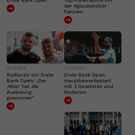
Erste Bank Open
Top-Fanerlebnis mit
der #glaubandich
Fancam
20.10.2025
19.10.2025
Rodionov vor Erste
Erste Bank Open:
Bank Open: „Der
Hauptbewerbsstart
‚Miso’ hat die
mit 3 Gesetzten und
Auslosung
Rodionov
gewonnen“