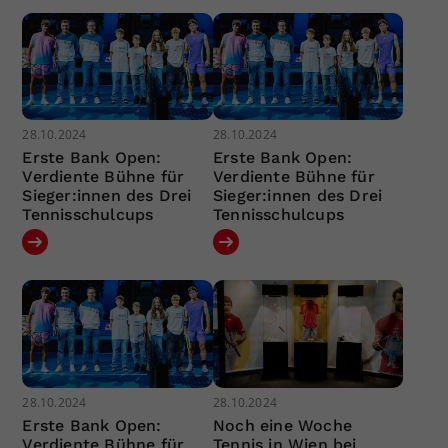
28.10.2024
28.10.2024
Erste Bank Open:
Erste Bank Open:
Verdiente Bühne für
Verdiente Bühne für
Sieger:innen des Drei
Sieger:innen des Drei
Tennisschulcups
Tennisschulcups
28.10.2024
28.10.2024
Erste Bank Open:
Noch eine Woche
Verdiente Bühne für
Tennis in Wien bei