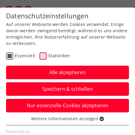
Zurück zur Newsübersicht
Datenschutzeinstellungen
Wiener Tennisverband
Auf unserer Webseite werden Cookies verwendet. Einige
davon werden zwingend benötigt, während es uns andere
ermöglichen, Ihre Nutzererfahrung auf unserer Webseite
zu verbessern.
ATP
Turniere
Essenziell
Statistiken
Erste Bank Open:
Rodionov unterliegt fast
Alle akzeptieren
fehlerfreiem de Minaur
Speichern & schließen
Fünf gegnerische Eigenfehler in 80
Nur essenzielle Cookies akzeptieren
Minuten – so ist fürs ÖTV-Ass beim ATP-
Turnier in Wien nicht viel zu holen.
Weitere Informationen anzeigen
Essenziell
Verfasst von: Presseaussendung / Redaktion, 20.10.2025
Essenzielle Cookies werden für grundlegende
Powered by