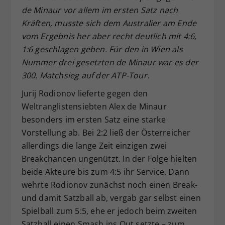
de Minaur vor allem im ersten Satz nach
Dieser Wert speichert Ihre Consent-
Kräften, musste sich dem Australier am Ende
Einstellungen. Unter anderem eine
zufällig generierte ID, für die
vom Ergebnis her aber recht deutlich mit 4:6,
Zweck
historische Speicherung Ihrer
1:6 geschlagen geben. Für den in Wien als
vorgenommen Einstellungen, falls der
Nummer drei gesetzten de Minaur war es der
Webseiten-Betreiber dies eingestellt
300. Matchsieg auf der ATP-Tour.
hat.
Jurij Rodionov lieferte gegen den
Weltranglistensiebten Alex de Minaur
besonders im ersten Satz eine starke
Vorstellung ab. Bei 2:2 ließ der Österreicher
allerdings die lange Zeit einzigen zwei
Breakchancen ungenützt. In der Folge hielten
beide Akteure bis zum 4:5 ihr Service. Dann
wehrte Rodionov zunächst noch einen Break-
und damit Satzball ab, vergab gar selbst einen
Spielball zum 5:5, ehe er jedoch beim zweiten
Satzball einen Smash ins Out setzte – zum