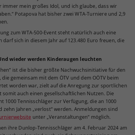
 immer mein großes Idol, und ich glaube, dass wir
haben.“ Potapova hat bisher zwei WTA-Turniere und 2,9
nen.
tung zum WTA-500-Event steht natürlich auch eine
 darf sich in diesem Jahr auf 123.480 Euro freuen, die
 Und wieder werden Kinderaugen leuchten
hen“ ist die bisher größte Nachwuchsinitiative für den
ion, die gemeinsam mit dem ÖTV und dem OÖTV beim
rtet worden war, zielt auf die Anregung zur sportlichen
t somit auch einen gesellschaftlichen Nutzen. Die
mt 1000 Tennisschläger zur Verfügung, die an 1000
d zehn Jahren „verlost“ werden. Anmeldungen sind
urnierwebsite
unter „Veranstaltungen“ möglich.
 ihre Dunlop-Tennisschläger am 4. Februar 2024 am