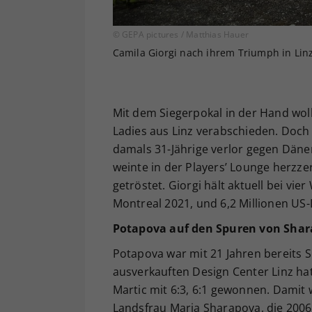
© GEPA pictures / Matthias Hauer
Camila Giorgi nach ihrem Triumph in Lin
Mit dem Siegerpokal in der Hand wol
Ladies aus Linz verabschieden. Doch 
damals 31-Jährige verlor gegen Dänema
weinte in der Players’ Lounge herzze
getröstet. Giorgi hält aktuell bei vi
Montreal 2021, und 6,2 Millionen US-
Potapova auf den Spuren von Sha
Potapova war mit 21 Jahren bereits S
ausverkauften Design Center Linz hat
Martic mit 6:3, 6:1 gewonnen. Damit
Landsfrau Maria Sharapova, die 2006