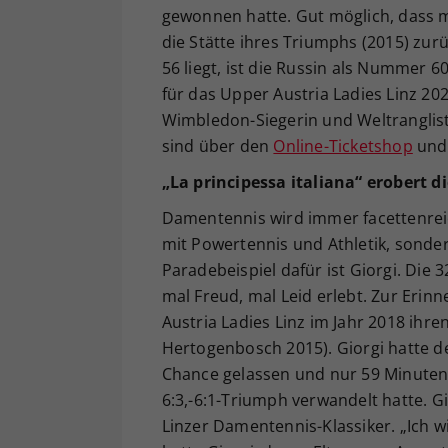
gewonnen hatte. Gut möglich, dass mi
die Stätte ihres Triumphs (2015) zur
56 liegt, ist die Russin als Nummer 
für das Upper Austria Ladies Linz 20
Wimbledon-Siegerin und Weltranglis
sind über den
Online-Ticketshop
und 
„
La principessa italiana
“ erobert d
Damentennis wird immer facettenrei
mit Powertennis und Athletik, sonder
Paradebeispiel dafür ist Giorgi. Die 
mal Freud, mal Leid erlebt. Zur Erinn
Austria Ladies Linz im Jahr 2018 ihre
Hertogenbosch 2015). Giorgi hatte de
Chance gelassen und nur 59 Minuten 
6:3,-6:1-Triumph verwandelt hatte. Gi
Linzer Damentennis-Klassiker. „Ich 