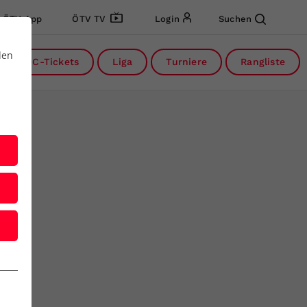
ÖTV App
ÖTV TV
Login
Suchen
den
DC-Tickets
Liga
Turniere
Rangliste