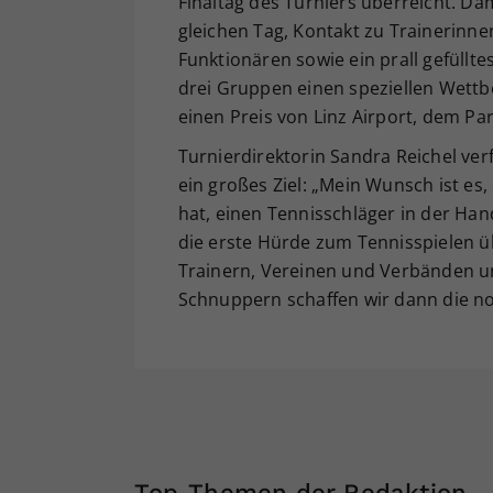
Finaltag des Turniers überreicht. D
gleichen Tag, Kontakt zu Trainerinne
Funktionären sowie ein prall gefüllt
drei Gruppen einen speziellen Wettb
einen Preis von Linz Airport, dem Pa
Turnierdirektorin Sandra Reichel ver
ein großes Ziel: „Mein Wunsch ist es
hat, einen Tennisschläger in der Hand
die erste Hürde zum Tennisspielen 
Trainern, Vereinen und Verbänden u
Schnuppern schaffen wir dann die no
Top-Themen der Redaktion