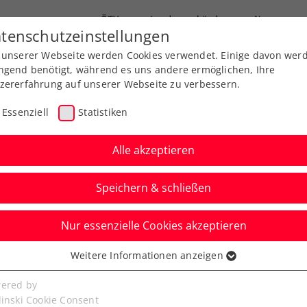
ÖTV
Landesverbände
News
tenschutzeinstellungen
 unserer Webseite werden Cookies verwendet. Einige davon wer
Ausbildung
Services
Über uns
ngend benötigt, während es uns andere ermöglichen, Ihre
zererfahrung auf unserer Webseite zu verbessern.
Essenziell
Statistiken
Alle akzeptieren
Speichern & schließen
Nur essenzielle Cookies akzeptieren
rgi und Jungstar
Weitere Informationen anzeigen
ssenziell
fen um zweiten Linz-
senzielle Cookies werden für grundlegende Funktionen der
ered by
bseite benötigt. Dadurch ist gewährleistet, dass die Webseite
linski Cookie Consent