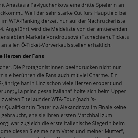
t Anastasia Pavlyuchenkova eine dritte Spielerin an
ückkommt. Weil der sehr starke Cut fürs Hauptfeld bei
60 im WTA-Ranking derzeit nur auf der Nachrückerliste
24. Angeführt wird die Meldeliste von der amtierenden
tensiebten Markéta Vondrousová (Tschechien). Tickets
an allen Ö-Ticket-Vorverkaufsstellen erhältlich.
ie Herzen der Fans
cher. Die Protagonistinnen beeindrucken nicht nur
n sie berühren die Fans auch mit viel Charme. Ein
32-Jährige hat in Linz schon viele Herzen erobert und
erung: „La principessa italiana“ holte sich beim Upper
n zweiten Titel auf der WTA-Tour (nach ’s-
r Qualifikantin Ekaterina Alexandrova im Finale keine
gebraucht, ehe sie ihren ersten Matchball zum
orgi war zugleich die erste italienische Siegerin beim
widme diesen Sieg meinem Vater und meiner Mutter“,