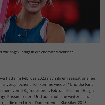
Zweck
generierte ID, für die historische Speicherung
Ihrer vorgenommen Einstellungen, falls der
Webseiten-Betreiber dies eingestellt hat.
rt wie angekündigt in die oberösterreichische
pova hatte im Februar 2023 nach ihrem sensationellen
inz versprochen: „Ich komme wieder!“ Und die Fans
urniers vom 28. Jänner bis 4. Februar 2024 im Design
hrige Russin freuen. Und auch auf eine weitere Linz-
Giorgi, die den Linzer Damentennis-Klassiker 2018