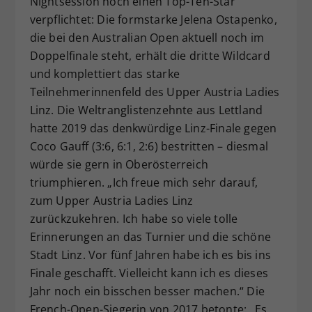
Nightsession noch einen Top-Ten-Star
Dieser Wert speichert Ihre Consent-
verpflichtet: Die formstarke Jelena Ostapenko,
Einstellungen. Unter anderem eine
die bei den Australian Open aktuell noch im
zufällig generierte ID, für die
Doppelfinale steht, erhält die dritte Wildcard
Zweck
historische Speicherung Ihrer
und komplettiert das starke
vorgenommen Einstellungen, falls der
Teilnehmerinnenfeld des Upper Austria Ladies
Webseiten-Betreiber dies eingestellt
hat.
Linz. Die Weltranglistenzehnte aus Lettland
hatte 2019 das denkwürdige Linz-Finale gegen
Coco Gauff (3:6, 6:1, 2:6) bestritten – diesmal
würde sie gern in Oberösterreich
triumphieren. „Ich freue mich sehr darauf,
zum Upper Austria Ladies Linz
zurückzukehren. Ich habe so viele tolle
Erinnerungen an das Turnier und die schöne
Stadt Linz. Vor fünf Jahren habe ich es bis ins
Finale geschafft. Vielleicht kann ich es dieses
Jahr noch ein bisschen besser machen.“ Die
French-Open-Siegerin von 2017 betonte: „Es