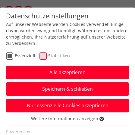
Zurück zur Newsübersicht
Datenschutzeinstellungen
Wiener Tennisverband
Auf unserer Webseite werden Cookies verwendet. Einige
davon werden zwingend benötigt, während es uns andere
ermöglichen, Ihre Nutzererfahrung auf unserer Webseite
zu verbessern.
Turniere
WTA
Essenziell
Statistiken
Upper Austria Ladies
Linz: Ostapenko
Alle akzeptieren
komplettiert Top-
Speichern & schließen
Teilnehmerinnenfeld
Nur essenzielle Cookies akzeptieren
Mit der Baltin beehrt eine weitere Top-
Ten-Spielerin die Premierenausgabe des
Weitere Informationen anzeigen
Essenziell
WTA-500-Turniers.
Essenzielle Cookies werden für grundlegende
Powered by