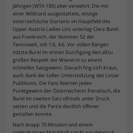
Jährigen (WTA 185) aber verwehrt. Die mit
Dieser Wert speichert Ihre Consent-
einer Wildcard ausgestattete, einzige
Einstellungen. Unter anderem eine
zufällig generierte ID, für die
österreichische Starterin im Hauptfeld des
Zweck
historische Speicherung Ihrer
Upper Austria Ladies Linz unterlag Clara Burel
vorgenommen Einstellungen, falls der
aus Frankreich, der Nummer 52 der
Webseiten-Betreiber dies eingestellt
Tenniswelt, mit 1:6, 4:6. Vor vollen Rängen
hat.
nützte Burel im ersten Durchgang den allzu
großen Respekt der Wienerin zu einem
schnellen Satzgewinn. Danach fing sich Kraus,
auch dank der tollen Unterstützung des Linzer
Publikums. Die Fans feierten jeden
Punktgewinn der Österreicherin frenetisch, die
Burel im zweiten Satz oftmals unter Druck
setzen und die Partie deutlich offener
gestalten konnte.
Nach knapp 70 Minuten und einem
spektakulären Matchball zog Kraus dennoch