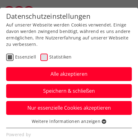
Zurück zur Newsübersicht
Datenschutzeinstellungen
Wiener Tennisverband
Auf unserer Webseite werden Cookies verwendet. Einige
davon werden zwingend benötigt, während es uns andere
ermöglichen, Ihre Nutzererfahrung auf unserer Webseite
zu verbessern.
Turniere
WTA
Essenziell
Statistiken
Upper Austria Ladies
Linz: Kraus verpasst
Alle akzeptieren
österreichischen Erfolg
Speichern & schließen
Auch die früheren Siegerinnen des WTA-
Nur essenzielle Cookies akzeptieren
Turniers, Angelique Kerber und Camila
Giorgi, verlieren frühzeitig.
Weitere Informationen anzeigen
Essenziell
Verfasst von: Presseaussendung / Redaktion, 30.01.2024
Essenzielle Cookies werden für grundlegende
Powered by