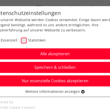
ÖTV
Landesverbände
News
tenschutzeinstellungen
 unserer Webseite werden Cookies verwendet. Einige davon wer
Ausbildung
Services
Über uns
ngend benötigt, während es uns andere ermöglichen, Ihre
zererfahrung auf unserer Webseite zu verbessern.
Essenziell
Statistiken
Alle akzeptieren
Speichern & schließen
Nur essenzielle Cookies akzeptieren
chsten Titelcoup bei
Weitere Informationen anzeigen
ssenziell
k Open an
senzielle Cookies werden für grundlegende Funktionen der
ered by
bseite benötigt. Dadurch ist gewährleistet, dass die Webseite
linski Cookie Consent