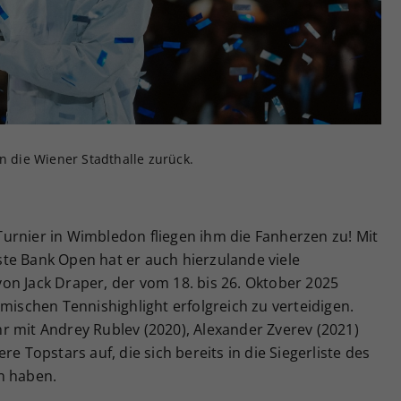
Zweck
generierte ID, für die historische Speicherung
Ihrer vorgenommen Einstellungen, falls der
Webseiten-Betreiber dies eingestellt hat.
n die Wiener Stadthalle zurück.
urnier in Wimbledon fliegen ihm die Fanherzen zu! Mit
te Bank Open hat er auch hierzulande viele
on Jack Draper, der vom 18. bis 26. Oktober 2025
imischen Tennishighlight erfolgreich zu verteidigen.
r mit Andrey Rublev (2020), Alexander Zverev (2021)
e Topstars auf, die sich bereits in die Siegerliste des
n haben.