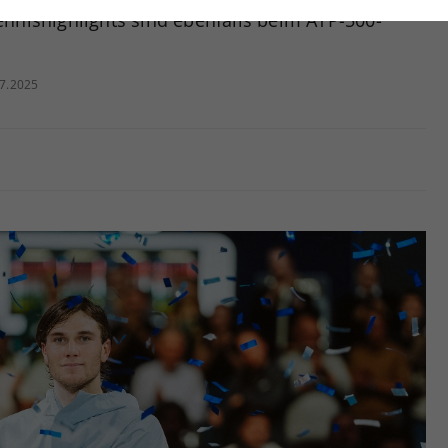
nwandfrei funktioniert.
ennishighlights sind ebenfalls beim ATP-500-
Cookie-Informationen anzeigen
Name
cookie_optin
07.2025
Anbieter
tatistiken
Laufzeit
1 Jahr
Dieses Cookie wird verwendet, um Ihre Cookie-
Zweck
Einstellungen für diese Website zu speichern.
Name
SgCookieOptin.lastPreferences
Anbieter
Laufzeit
1 Jahr
Dieser Wert speichert Ihre Consent-
Einstellungen. Unter anderem eine zufällig