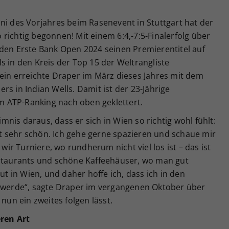
ni des Vorjahres beim Rasenevent in Stuttgart hat der
richtig begonnen! Mit einem 6:4,-7:5-Finalerfolg über
 den Erste Bank Open 2024 seinen Premierentitel auf
s in den Kreis der Top 15 der Weltrangliste
tein erreichte Draper im März dieses Jahres mit dem
s in Indian Wells. Damit ist der 23-Jährige
 im ATP-Ranking nach oben geklettert.
nis daraus, dass er sich in Wien so richtig wohl fühlt:
ist sehr schön. Ich gehe gerne spazieren und schaue mir
r Turniere, wo rundherum nicht viel los ist – das ist
estaurants und schöne Kaffeehäuser, wo man gut
gut in Wien, und daher hoffe ich, dass ich in den
n werde“, sagte Draper im vergangenen Oktober über
 nun ein zweites folgen lässt.
ren Art