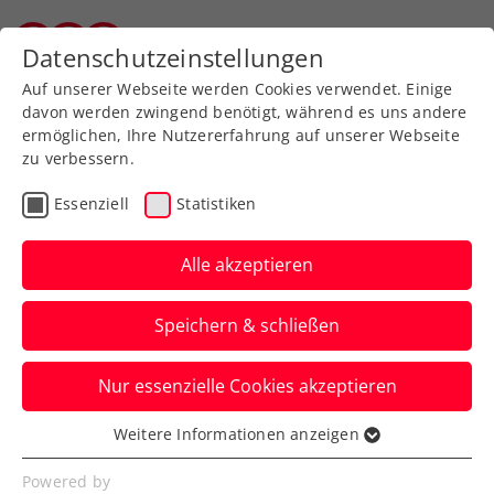
Zurück zur Newsübersicht
Datenschutzeinstellungen
Wiener Tennisverband
Auf unserer Webseite werden Cookies verwendet. Einige
davon werden zwingend benötigt, während es uns andere
ermöglichen, Ihre Nutzererfahrung auf unserer Webseite
zu verbessern.
ATP
Turniere
Essenziell
Statistiken
LAYJET-OPEN: Kopp im
Achtelfinale, Novak im
Alle akzeptieren
Hauptbewerb
Speichern & schließen
ÖTV-Erfolgserlebnisse beim ATP-
Nur essenzielle Cookies akzeptieren
Challenger in Bad Waltersdorf. Die
Spanier kommen mit Davis-Cup-Boost.
Weitere Informationen anzeigen
Essenziell
Verfasst von: Presseaussendung / Redaktion, 15.09.2025
Essenzielle Cookies werden für grundlegende
Powered by