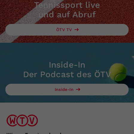
Tennissport live
und auf Abruf
ÖTV TV
Inside-In
Der Podcast des ÖTV
Inside-In