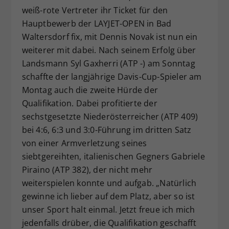
weiß-rote Vertreter ihr Ticket für den
Dieser Wert speichert Ihre Consent-
Hauptbewerb der LAYJET-OPEN in Bad
Einstellungen. Unter anderem eine
zufällig generierte ID, für die
Waltersdorf fix, mit Dennis Novak ist nun ein
Zweck
historische Speicherung Ihrer
weiterer mit dabei. Nach seinem Erfolg über
vorgenommen Einstellungen, falls der
Landsmann Syl Gaxherri (ATP -) am Sonntag
Webseiten-Betreiber dies eingestellt
schaffte der langjährige Davis-Cup-Spieler am
hat.
Montag auch die zweite Hürde der
Qualifikation. Dabei profitierte der
sechstgesetzte Niederösterreicher (ATP 409)
bei 4:6, 6:3 und 3:0-Führung im dritten Satz
von einer Armverletzung seines
siebtgereihten, italienischen Gegners Gabriele
Piraino (ATP 382), der nicht mehr
weiterspielen konnte und aufgab. „Natürlich
gewinne ich lieber auf dem Platz, aber so ist
unser Sport halt einmal. Jetzt freue ich mich
jedenfalls drüber, die Qualifikation geschafft