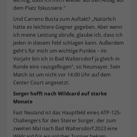
wichtig, dass ich mich wieder auf den Alltag auf
dem Platz fokussiere.“
Und Carreno Busta zum Auftakt? „Natürlich
hätte es leichtere Gegner gegeben. Aber wenn
ich meine Leistung abrufe, glaube ich, dass ich
jeden in diesem Feld schlagen kann. Außerdem
geht’s für mich um wichtige Punkte – im
Vorjahr bin ich in Bad Waltersdorf ja gleich in
Runde eins rausgeflogen“, so Neumayer. Sein
Match ist um nicht vor 14:00 Uhr auf dem
Center Court angesetzt.
Sorger hofft nach Wildcard auf starke
Monate
Fast Neuland ist das Hauptfeld eines ATP-125-
Challengers für den Steirer Sorger, der zum
zweiten Mal nach Bad Waltersdorf 2023 eine
Wildcard für ein solches Turnier bekam.