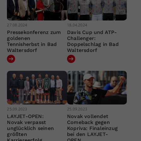
27.08.2024
18.04.2024
Pressekonferenz zum
Davis Cup und ATP-
goldenen
Challenger:
Tennisherbst in Bad
Doppelschlag in Bad
Waltersdorf
Waltersdorf
25.09.2023
25.09.2023
LAYJET-OPEN:
Novak vollendet
Novak verpasst
Comeback gegen
unglücklich seinen
Kopriva: Finaleinzug
größten
bei den LAYJET-
Karriereerfolg
OPEN