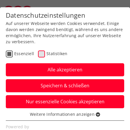
Zurück zur Newsübersicht
Datenschutzeinstellungen
Wiener Tennisverband
Auf unserer Webseite werden Cookies verwendet. Einige
davon werden zwingend benötigt, während es uns andere
ermöglichen, Ihre Nutzererfahrung auf unserer Webseite
zu verbessern.
Turniere
ATP
Essenziell
Statistiken
LAYJET-OPEN:
Nennschluss für
Alle akzeptieren
Wildcard-Challenge bis
Speichern & schließen
6.9. um 18:00 Uhr
verlängert
Nur essenzielle Cookies akzeptieren
Kurzentschlossene können noch um die
Weitere Informationen anzeigen
Essenziell
Doppel-Wildcard für den ATP-Challenger
Essenzielle Cookies werden für grundlegende
Powered by