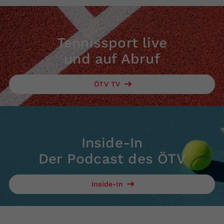
Tennissport live
und auf Abruf
ÖTV TV
Inside-In
Der Podcast des ÖTV
Inside-In