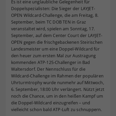
Es ist eine unglaubliche Gelegenheit für
Dieser Wert speichert Ihre Consent-
Doppelspezialisten: Die Sieger der LAYJET-
Einstellungen. Unter anderem eine
OPEN Wildcard-Challenge, die am Freitag, 8.
zufällig generierte ID, für die
September, beim TC DOB TEN in Graz
Zweck
historische Speicherung Ihrer
veranstaltet wird, spielen am Sonntag, 17.
vorgenommen Einstellungen, falls der
Webseiten-Betreiber dies eingestellt
September, auf dem Center Court der LAYJET-
hat.
OPEN gegen die frischgebackenen Steirischen
Landesmeister um eine Doppel-Wildcard für
den heuer zum ersten Mal zur Austragung
kommenden ATP-125-Challenger in Bad
Waltersdorf. Der Nennschluss für die
Wildcard-Challenge im Rahmen der populären
Uhrturmtrophy wurde nunmehr auf Mittwoch,
6. September, 18:00 Uhr verlängert. Nützt jetzt
noch die Chance, um in den heißen Kampf um
die Doppel-Wildcard einzugreifen – und
vielleicht schon bald ATP-Luft zu schnuppern.