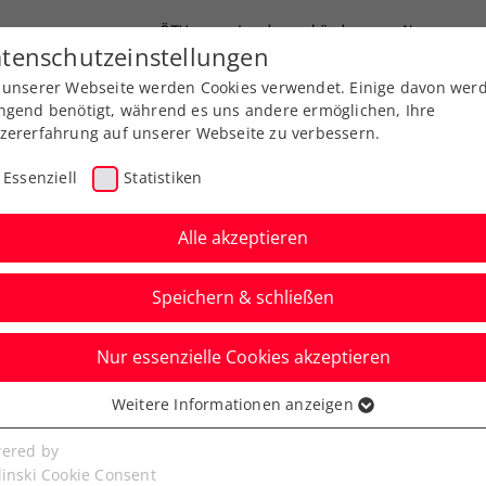
ÖTV
Landesverbände
News
tenschutzeinstellungen
 unserer Webseite werden Cookies verwendet. Einige davon wer
Ausbildung
Services
Über uns
ngend benötigt, während es uns andere ermöglichen, Ihre
zererfahrung auf unserer Webseite zu verbessern.
Essenziell
Statistiken
Alle akzeptieren
Speichern & schließen
Nur essenzielle Cookies akzeptieren
n Erfolgserlebnis für
Weitere Informationen anzeigen
ssenziell
 Ofner
senzielle Cookies werden für grundlegende Funktionen der
ered by
bseite benötigt. Dadurch ist gewährleistet, dass die Webseite
linski Cookie Consent