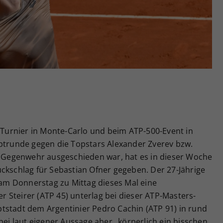
Zweck
generierte ID, für die historische Speicherung
Ihrer vorgenommen Einstellungen, falls der
Webseiten-Betreiber dies eingestellt hat.
urnier in Monte-Carlo und beim ATP-500-Event in
uptrunde gegen die Topstars Alexander Zverev bzw.
er Gegenwehr ausgeschieden war, hat es in dieser Woche
ckschlag für Sebastian Ofner gegeben. Der 27-Jährige
m Donnerstag zu Mittag dieses Mal eine
 Steirer (ATP 45) unterlag bei dieser ATP-Masters-
tstadt dem Argentinier Pedro Cachin (ATP 91) in rund
bei laut eigener Aussage aber „körperlich ein bisschen