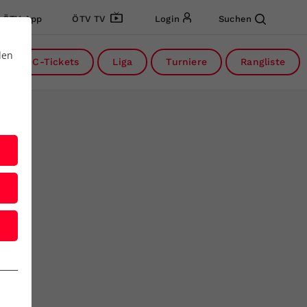
ÖTV App
ÖTV TV
Login
Suchen
den
DC-Tickets
Liga
Turniere
Rangliste