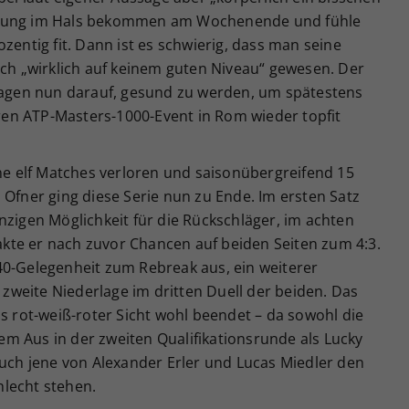
ndung im Hals bekommen am Wochenende und fühle
zentig fit. Dann ist es schwierig, dass man seine
tch „wirklich auf keinem guten Niveau“ gewesen. Der
 Tagen nun darauf, gesund zu werden, um spätestens
en ATP-Masters-1000-Event in Rom wieder topfit
ine elf Matches verloren und saisonübergreifend 15
 Ofner ging diese Serie nun zu Ende. Im ersten Satz
nzigen Möglichkeit für die Rückschläger, im achten
te er nach zuvor Chancen auf beiden Seiten zum 4:3.
40-Gelegenheit zum Rebreak aus, ein weiterer
e zweite Niederlage im dritten Duell der beiden. Das
us rot-weiß-roter Sicht wohl beendet – da sowohl die
m Aus in der zweiten Qualifikationsrunde als Lucky
auch jene von Alexander Erler und Lucas Miedler den
lecht stehen.