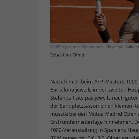
© GEPA pictures / Panoramic / Chryslene Caillaud
Sebastian Ofner
Nachdem er beim ATP-Masters-1000-T
Barcelona jeweils in der zweiten Ha
Stefanos Tsitsipas jeweils nach gut
der Sandplatzsaison einen kleinen Rü
musste bei den Mutua Madrid Open a
Erstrundenniederlage hinnehmen. Der
1000-Veranstaltung in Spaniens Haup
82 Minuten mit 3:6, 3:6. Ofner war da