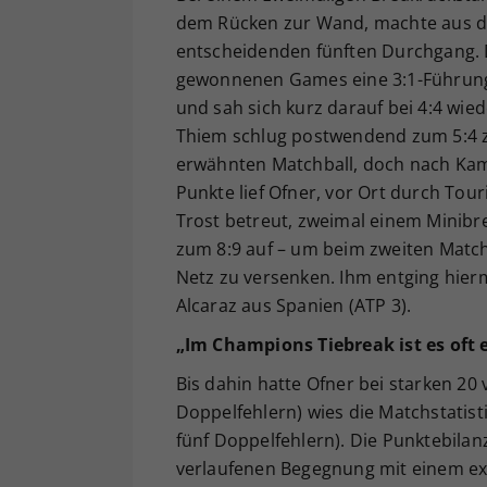
dem Rücken zur Wand, machte aus dem
entscheidenden fünften Durchgang. Do
gewonnenen Games eine 3:1-Führung, 
und sah sich kurz darauf bei 4:4 wi
Thiem schlug postwendend zum 5:4 z
erwähnten Matchball, doch nach Kamp
Punkte lief Ofner, vor Ort durch Tou
Trost betreut, zweimal einem Minibr
zum 8:9 auf – um beim zweiten Matc
Netz zu versenken. Ihm entging hierm
Alcaraz aus Spanien (ATP 3).
„Im Champions Tiebreak ist es oft e
Bis dahin hatte Ofner bei starken 20
Doppelfehlern) wies die Matchstatist
fünf Doppelfehlern). Die Punktebila
verlaufenen Begegnung mit einem ex