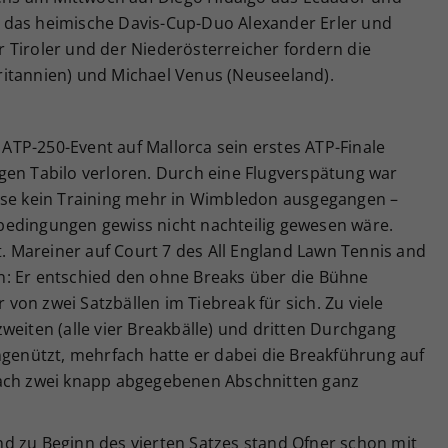
uch das heimische Davis-Cup-Duo Alexander Erler und
der Tiroler und der Niederösterreicher fordern die
itannien) und Michael Venus (Neuseeland).
TP-250-Event auf Mallorca sein erstes ATP-Finale
gen Tabilo verloren. Durch eine Flugverspätung war
ise kein Training mehr in Wimbledon ausgegangen –
bedingungen gewiss nicht nachteilig gewesen wäre.
St. Mareiner auf Court 7 des All England Lawn Tennis and
n: Er entschied den ohne Breaks über die Bühne
on zwei Satzbällen im Tiebreak für sich. Zu viele
weiten (alle vier Breakbälle) und dritten Durchgang
ngenützt, mehrfach hatte er dabei die Breakführung auf
nach zwei knapp abgegebenen Abschnitten ganz
d zu Beginn des vierten Satzes stand Ofner schon mit