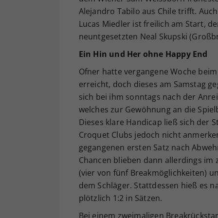
Alejandro Tabilo aus Chile trifft. A
Lucas Miedler ist freilich am Start, 
neuntgesetzten Neal Skupski (Großbr
Ein Hin und Her ohne Happy End
Ofner hatte vergangene Woche beim A
erreicht, doch dieses am Samstag ge
sich bei ihm sonntags nach der Anre
welches zur Gewöhnung an die Spiel
Dieses klare Handicap ließ sich der 
Croquet Clubs jedoch nicht anmerke
gegangenen ersten Satz nach Abwehr v
Chancen blieben dann allerdings im z
(vier von fünf Breakmöglichkeiten) u
dem Schläger. Stattdessen hieß es 
plötzlich 1:2 in Sätzen.
Bei einem zweimaligen Breakrückstan