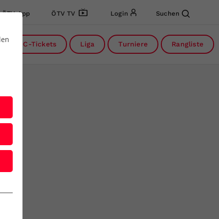
ÖTV App
ÖTV TV
Login
Suchen
den
DC-Tickets
Liga
Turniere
Rangliste