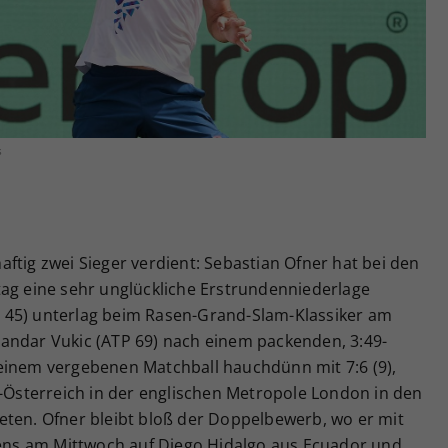
Zweck
generierte ID, für die historische Speicherung
Ihrer vorgenommen Einstellungen, falls der
Webseiten-Betreiber dies eingestellt hat.
s
ftig zwei Sieger verdient: Sebastian Ofner hat bei den
 eine sehr unglückliche Erstrundenniederlage
 45) unterlag beim Rasen-Grand-Slam-Klassiker am
andar Vukic (ATP 69) nach einem packenden, 3:49-
einem vergebenen Matchball hauchdünn mit 7:6 (9),
nnis-Österreich in der englischen Metropole London in den
eten. Ofner bleibt bloß der Doppelbewerb, wo er mit
ns am Mittwoch auf Diego Hidalgo aus Ecuador und