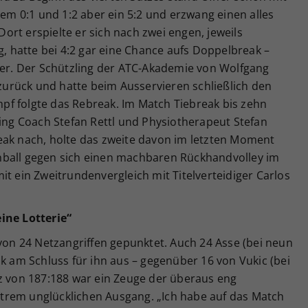
 0:1 und 1:2 aber ein 5:2 und erzwang einen alles
rt erspielte er sich nach zwei engen, jeweils
hatte bei 4:2 gar eine Chance aufs Doppelbreak –
eder. Der Schützling der ATC-Akademie von Wolfgang
urück und hatte beim Ausservieren schließlich den
f folgte das Rebreak. Im Match Tiebreak bis zehn
ring Coach Stefan Rettl und Physiotherapeut Stefan
eak nach, holte das zweite davon im letzten Moment
hball gegen sich einen machbaren Rückhandvolley im
it ein Zweitrundenvergleich mit Titelverteidiger Carlos
ine Lotterie“
 von 24 Netzangriffen gepunktet. Auch 24 Asse (bei neun
ik am Schluss für ihn aus – gegenüber 16 von Vukic (bei
nz von 187:188 war ein Zeuge der überaus eng
trem unglücklichen Ausgang. „Ich habe auf das Match