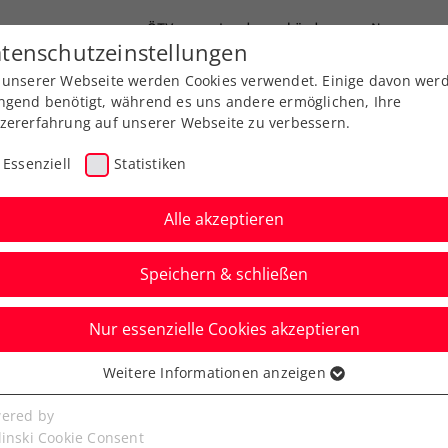
ÖTV
Landesverbände
News
tenschutzeinstellungen
 unserer Webseite werden Cookies verwendet. Einige davon wer
Ausbildung
Services
Über uns
ngend benötigt, während es uns andere ermöglichen, Ihre
zererfahrung auf unserer Webseite zu verbessern.
Essenziell
Statistiken
Alle akzeptieren
Speichern & schließen
Nur essenzielle Cookies akzeptieren
er kassiert
Weitere Informationen anzeigen
ssenziell
rstrundenniederlage
senzielle Cookies werden für grundlegende Funktionen der
ered by
bseite benötigt. Dadurch ist gewährleistet, dass die Webseite
linski Cookie Consent