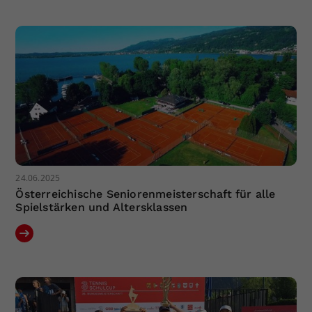
Dieser Wert speichert Ihre Consent-
Einstellungen. Unter anderem eine
zufällig generierte ID, für die
Zweck
historische Speicherung Ihrer
vorgenommen Einstellungen, falls der
Webseiten-Betreiber dies eingestellt
hat.
24.06.2025
Österreichische Seniorenmeisterschaft für alle
Spielstärken und Altersklassen