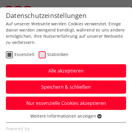
Datenschutzeinstellungen
Wiener Tennisverband
Auf unserer Webseite werden Cookies verwendet. Einige
davon werden zwingend benötigt, während es uns andere
ermöglichen, Ihre Nutzererfahrung auf unserer Webseite
zu verbessern.
Aktuelle News
Essenziell
Statistiken
Alle akzeptieren
Speichern & schließen
Nur essenzielle Cookies akzeptieren
Weitere Informationen anzeigen
Essenziell
News filtern
Essenzielle Cookies werden für grundlegende
Powered by