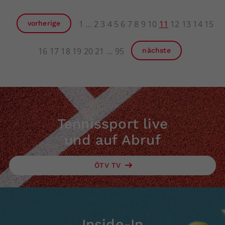
1
2
3
4
5
6
7
8
9
10
11
12
13
14
15
vorherige
16
17
18
19
20
21
95
nächste
Tennissport live
und auf Abruf
ÖTV TV
Inside-In