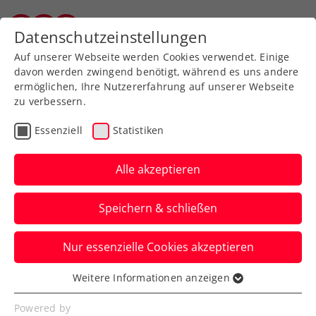
Datenschutzeinstellungen
Wiener Tennisverband
Auf unserer Webseite werden Cookies verwendet. Einige
davon werden zwingend benötigt, während es uns andere
ermöglichen, Ihre Nutzererfahrung auf unserer Webseite
zu verbessern.
Aktuelle News
Essenziell
Statistiken
Alle akzeptieren
Speichern & schließen
Nur essenzielle Cookies akzeptieren
Weitere Informationen anzeigen
Essenziell
News filtern
Essenzielle Cookies werden für grundlegende
Powered by