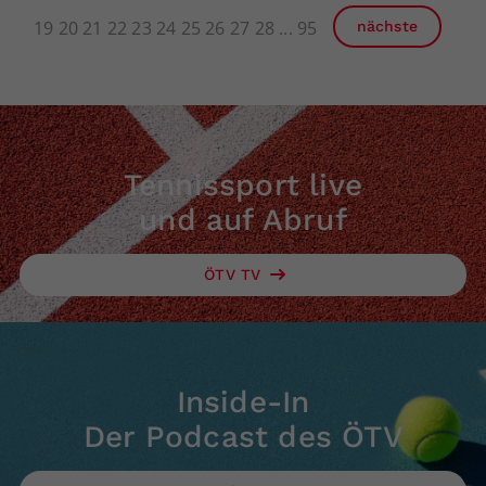
19
20
21
22
23
24
25
26
27
28
95
nächste
Tennissport live
und auf Abruf
ÖTV TV
Inside-In
Der Podcast des ÖTV