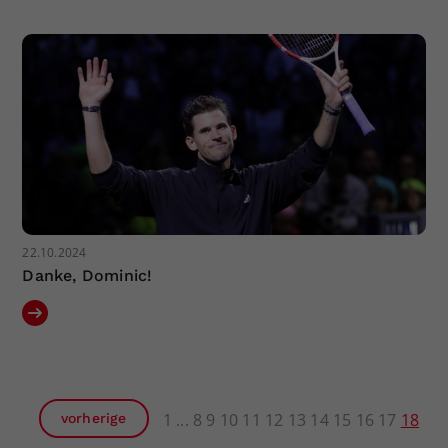
22.10.2024
Danke, Dominic!
1
8
9
10
11
12
13
14
15
16
17
18
vorherige