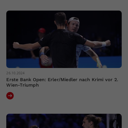
Dieser Wert speichert Ihre Consent-
Einstellungen. Unter anderem eine
zufällig generierte ID, für die
Zweck
historische Speicherung Ihrer
vorgenommen Einstellungen, falls der
Webseiten-Betreiber dies eingestellt
hat.
26.10.2024
Erste Bank Open: Erler/Miedler nach Krimi vor 2.
Wien-Triumph