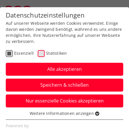
Datenschutzeinstellungen
Wiener Tennisverband
Auf unserer Webseite werden Cookies verwendet. Einige
davon werden zwingend benötigt, während es uns andere
ermöglichen, Ihre Nutzererfahrung auf unserer Webseite
zu verbessern.
Aktuelle News
Essenziell
Statistiken
Alle akzeptieren
Speichern & schließen
Nur essenzielle Cookies akzeptieren
Weitere Informationen anzeigen
Essenziell
News filtern
Essenzielle Cookies werden für grundlegende
Powered by