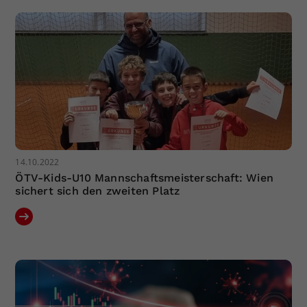
Dieser Wert speichert Ihre Consent-
Einstellungen. Unter anderem eine
zufällig generierte ID, für die
Zweck
historische Speicherung Ihrer
vorgenommen Einstellungen, falls der
Webseiten-Betreiber dies eingestellt
hat.
14.10.2022
ÖTV-Kids-U10 Mannschaftsmeisterschaft: Wien
sichert sich den zweiten Platz