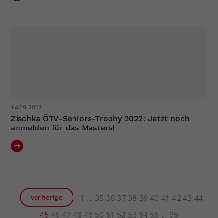
14.09.2022
Zischka ÖTV-Seniors-Trophy 2022: Jetzt noch
anmelden für das Masters!
1
35
36
37
38
39
40
41
42
43
44
vorherige
45
46
47
48
49
50
51
52
53
54
55
95