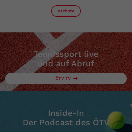
nächste
Tennissport live
und auf Abruf
ÖTV TV
Inside-In
Der Podcast des ÖTV