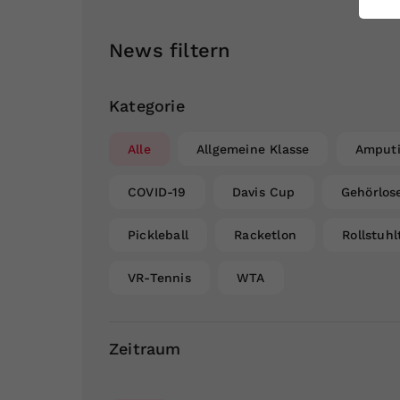
ei
News filtern
S
Kategorie
Alle
Allgemeine Klasse
Amputi
COVID-19
Davis Cup
Gehörlos
Pickleball
Racketlon
Rollstuhl
VR-Tennis
WTA
Zeitraum