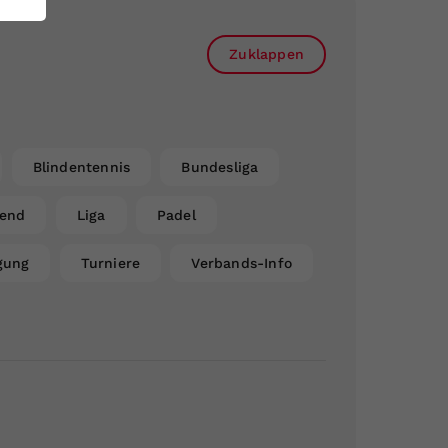
Zuklappen
Blindentennis
Bundesliga
gend
Liga
Padel
gung
Turniere
Verbands-Info