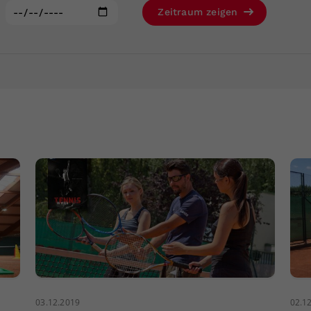
Zweck
generierte ID, für die historische Speicherung
:
Zeitraum zeigen
Ihrer vorgenommen Einstellungen, falls der
Webseiten-Betreiber dies eingestellt hat.
03.12.2019
02.1