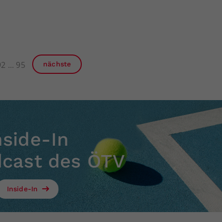
92
95
nächste
nside-In
dcast des ÖTV
Inside-In