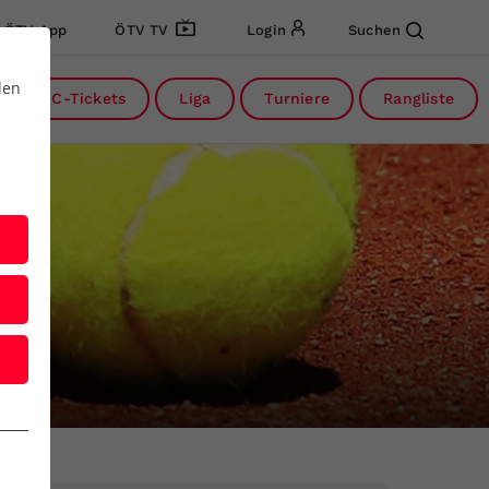
ÖTV App
ÖTV TV
Login
Suchen
den
DC-Tickets
Liga
Turniere
Rangliste