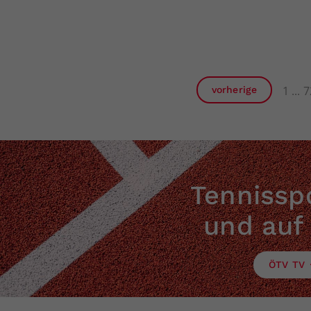
1
7
vorherige
Tennisspo
und auf
ÖTV TV