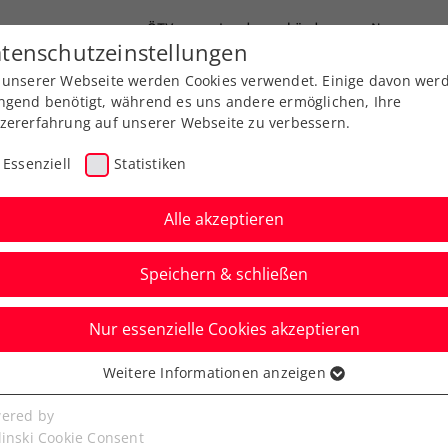
ÖTV
Landesverbände
News
tenschutzeinstellungen
 unserer Webseite werden Cookies verwendet. Einige davon wer
Ausbildung
Services
Über uns
ngend benötigt, während es uns andere ermöglichen, Ihre
zererfahrung auf unserer Webseite zu verbessern.
Essenziell
Statistiken
Alle akzeptieren
Aktuelle News
Speichern & schließen
Nur essenzielle Cookies akzeptieren
Weitere Informationen anzeigen
ssenziell
senzielle Cookies werden für grundlegende Funktionen der
ered by
bseite benötigt. Dadurch ist gewährleistet, dass die Webseite
linski Cookie Consent