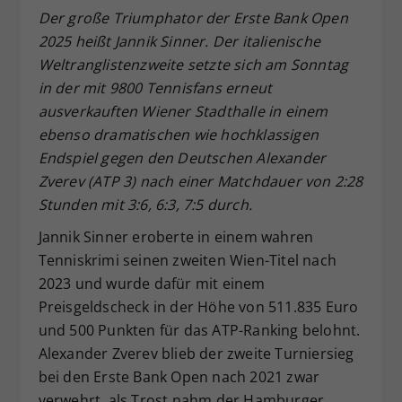
Der große Triumphator der Erste Bank Open
Dieser Wert speichert Ihre Consent-
2025 heißt Jannik Sinner. Der italienische
Einstellungen. Unter anderem eine
zufällig generierte ID, für die
Weltranglistenzweite setzte sich am Sonntag
Zweck
historische Speicherung Ihrer
in der mit 9800 Tennisfans erneut
vorgenommen Einstellungen, falls der
ausverkauften Wiener Stadthalle in einem
Webseiten-Betreiber dies eingestellt
ebenso dramatischen wie hochklassigen
hat.
Endspiel gegen den Deutschen Alexander
Zverev (ATP 3) nach einer Matchdauer von 2:28
Stunden mit 3:6, 6:3, 7:5 durch.
Jannik Sinner eroberte in einem wahren
Tenniskrimi seinen zweiten Wien-Titel nach
2023 und wurde dafür mit einem
Preisgeldscheck in der Höhe von 511.835 Euro
und 500 Punkten für das ATP-Ranking belohnt.
Alexander Zverev blieb der zweite Turniersieg
bei den Erste Bank Open nach 2021 zwar
verwehrt, als Trost nahm der Hamburger