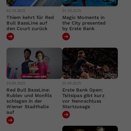
02.10.2025
01.10.2025
Thiem kehrt für Red
Magic Moments in
Bull BassLine auf
the City presented
den Court zurück
by Erste Bank
26.09.2025
25.09.2025
Red Bull BassLine:
Erste Bank Open:
Rublev und Monfils
Tsitsipas gibt kurz
schlagen in der
vor Nennschluss
Wiener Stadthalle
Startzusage
auf