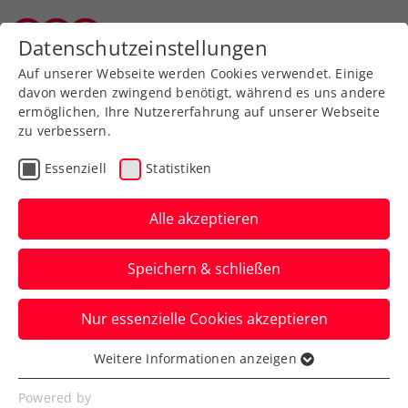
Zurück zur Newsübersicht
Datenschutzeinstellungen
Wiener Tennisverband
Auf unserer Webseite werden Cookies verwendet. Einige
davon werden zwingend benötigt, während es uns andere
ermöglichen, Ihre Nutzererfahrung auf unserer Webseite
zu verbessern.
ATP
Turniere
Essenziell
Statistiken
Erste Bank Open: Sinner
triumphiert in
Alle akzeptieren
Tennisthriller
Speichern & schließen
Der Südtiroler holt im Finale gegen
Nur essenzielle Cookies akzeptieren
Alexander Zverev seinen zweiten Titel
beim ATP-500-Turnier in Wien.
Weitere Informationen anzeigen
Essenziell
Verfasst von: Presseaussendung / Redaktion, 26.10.2025
Essenzielle Cookies werden für grundlegende
Powered by