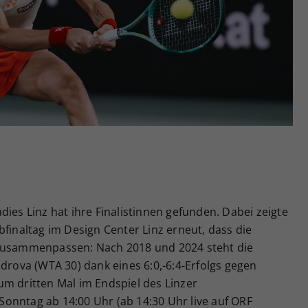
Zweck
generierte ID, für die historische Speicherung
Ihrer vorgenommen Einstellungen, falls der
Webseiten-Betreiber dies eingestellt hat.
r
dies Linz hat ihre Finalistinnen gefunden. Dabei zeigte
bfinaltag im Design Center Linz erneut, dass die
 zusammenpassen: Nach 2018 und 2024 steht die
ndrova (WTA 30) dank eines 6:0,-6:4-Erfolgs gegen
um dritten Mal im Endspiel des Linzer
onntag ab 14:00 Uhr (ab 14:30 Uhr live auf ORF