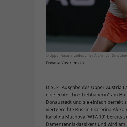
© Upper Austria Ladies Linz / Alexander Scheube
Dayana Yastremska
Die 34. Ausgabe des Upper Austria La
eine echte „Linz-Liebhaberin“ am Hal
Donaustadt und sie einfach perfekt
viertgereihte Russin Ekaterina Alexa
Karolína Muchová (WTA 19) bereits z
Damentennisklassikers und wird am S