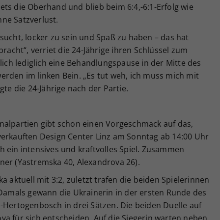
ts die Oberhand und blieb beim 6:4,-6:1-Erfolg wie
ne Satzverlust.
sucht, locker zu sein und Spaß zu haben – das hat
bracht“, verriet die 24-Jährige ihren Schlüssel zum
lich lediglich eine Behandlungspause in der Mitte des
rden im linken Bein. „Es tut weh, ich muss mich mit
 die 24-Jährige nach der Partie.
bfinalpartien gibt schon einen Vorgeschmack auf das,
verkauften Design Center Linz am Sonntag ab 14:00 Uhr
h ein intensives und kraftvolles Spiel. Zusammen
ner (Yastremska 40, Alexandrova 26).
a aktuell mit 3:2, zuletzt trafen die beiden Spielerinnen
 Damals gewann die Ukrainerin in der ersten Runde des
-Hertogenbosch in drei Sätzen. Die beiden Duelle auf
va für sich entscheiden. Auf die Siegerin warten neben