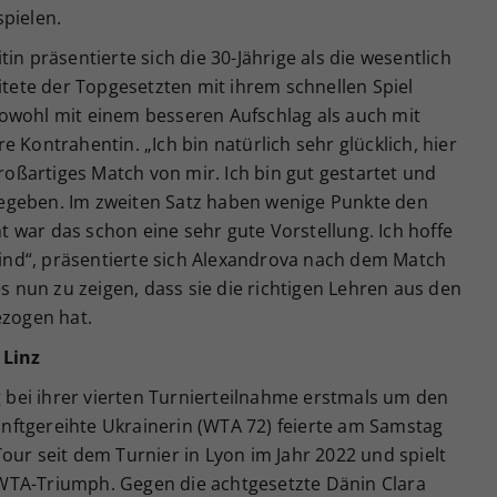
pielen.
in präsentierte sich die 30-Jährige als die wesentlich
eitete der Topgesetzten mit ihrem schnellen Spiel
owohl mit einem besseren Aufschlag als auch mit
 Kontrahentin. „Ich bin natürlich sehr glücklich, hier
großartiges Match von mir. Ich bin gut gestartet und
egeben. Im zweiten Satz haben wenige Punkte den
 war das schon eine sehr gute Vorstellung. Ich hoffe
 sind“, präsentierte sich Alexandrova nach dem Match
es nun zu zeigen, dass sie die richtigen Lehren aus den
ezogen hat.
 Linz
bei ihrer vierten Turnierteilnahme erstmals um den
fünftgereihte Ukrainerin (WTA 72) feierte am Samstag
our seit dem Turnier in Lyon im Jahr 2022 und spielt
WTA-Triumph. Gegen die achtgesetzte Dänin Clara