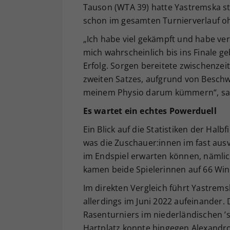
Tauson (WTA 39) hatte Yastremska ste
schon im gesamten Turnierverlauf oh
„Ich habe viel gekämpft und habe ver
mich wahrscheinlich bis ins Finale ge
Erfolg. Sorgen bereitete zwischenzeit
zweiten Satzes, aufgrund von Beschwe
meinem Physio darum kümmern“, sagte
Es wartet ein echtes Powerduell
Ein Blick auf die Statistiken der Hal
was die Zuschauer:innen im fast aus
im Endspiel erwarten können, nämlic
kamen beide Spielerinnen auf 66 Win
Im direkten Vergleich führt Yastremsk
allerdings im Juni 2022 aufeinander.
Rasenturniers im niederländischen ’s
Hartplatz konnte hingegen Alexandro