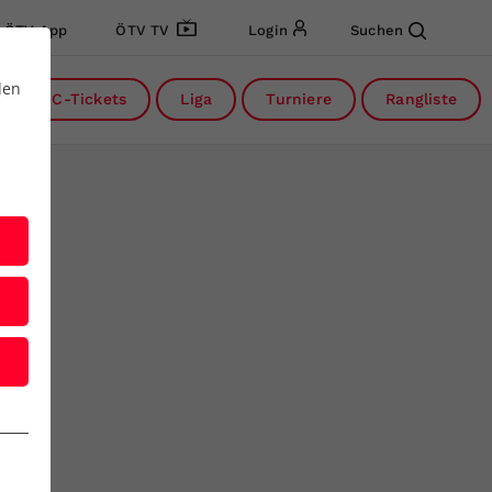
ÖTV App
ÖTV TV
Login
Suchen
den
DC-Tickets
Liga
Turniere
Rangliste