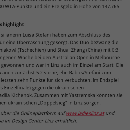
00 WTA-Punkte und ein Preisgeld in Höhe von 147.765
shighlight
silianerin Luisa Stefani haben zum Abschluss des
 für eine Überraschung gesorgt. Das Duo bezwang die
iaková (Tschechien) und Shuai Zhang (China) mit 6:3,
rgangenen Woche bei den Australian Open in Melbourne
 gewonnen und war in Linz auch im Einzel am Start. Die
k auch zunächst 5:2 vorne, ehe Babos/Stefani zum
letzten zehn Punkte für sich verbuchten. Im Endspiel
 Einzelfinale) gegen die ukrainischen
adiia Kichenok. Zusammen mit Yastremska könnten sie
en ukrainischen „Doppelsieg“ in Linz sorgen.
d
über die Onlineplattform auf
www.ladieslinz.at
und
sa
im Design Center Linz erh
ältlich.