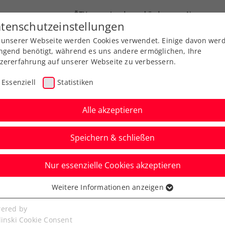
ÖTV
Landesverbände
News
tenschutzeinstellungen
 unserer Webseite werden Cookies verwendet. Einige davon wer
Ausbildung
Services
Über uns
ngend benötigt, während es uns andere ermöglichen, Ihre
zererfahrung auf unserer Webseite zu verbessern.
Essenziell
Statistiken
Alle akzeptieren
Speichern & schließen
Nur essenzielle Cookies akzeptieren
adies Linz:
Weitere Informationen anzeigen
ssenziell
nd Yastremska im
senzielle Cookies werden für grundlegende Funktionen der
ered by
bseite benötigt. Dadurch ist gewährleistet, dass die Webseite
linski Cookie Consent