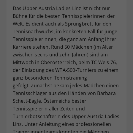
Dieser Wert speichert Ihre Consent-
Das Upper Austria Ladies Linz ist nicht nur
Einstellungen. Unter anderem eine
Bühne für die besten Tennisspielerinnen der
zufällig generierte ID, für die
Welt. Es dient auch als Sprungbrett für den
Zweck
historische Speicherung Ihrer
Tennisnachwuchs, im konkreten Fall für junge
vorgenommen Einstellungen, falls der
Tennisspielerinnen, die ganz am Anfang ihrer
Webseiten-Betreiber dies eingestellt
hat.
Karriere stehen. Rund 50 Mädchen (im Alter
zwischen sechs und zehn Jahren) sind am
Mittwoch in Oberösterreich, beim TC Wels 76,
der Einladung des WTA-500-Turniers zu einem
ganz besonderen Tennistraining
gefolgt. Zunächst bekam jedes Mädchen einen
Tennisschläger aus den Händen von Barbara
Schett-Eagle, Österreichs bester
Tennisspielerin aller Zeiten und
Turnierbotschafterin des Upper Austria Ladies
Linz. Unter Anleitung eines professionellen
Trainer:innenteams konnten die Mädchen