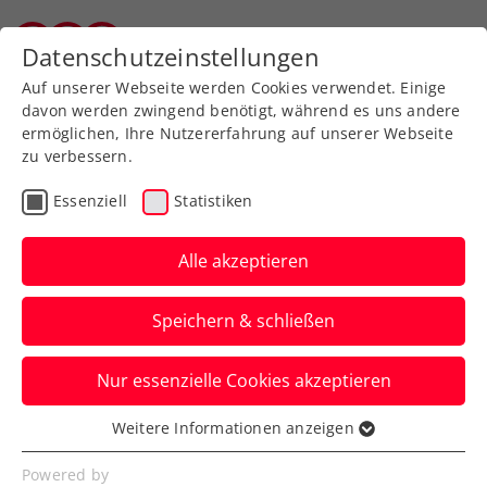
Zurück zur Newsübersicht
Datenschutzeinstellungen
Wiener Tennisverband
Auf unserer Webseite werden Cookies verwendet. Einige
davon werden zwingend benötigt, während es uns andere
ermöglichen, Ihre Nutzererfahrung auf unserer Webseite
zu verbessern.
Turniere
Kids & Jugend
WTA
Essenziell
Statistiken
Upper Austria Ladies
Linz: Startschuss zur
Alle akzeptieren
Tennistalentsuche
Speichern & schließen
gefallen
Nur essenzielle Cookies akzeptieren
Der erste Aufschlag zu „1.000
Tennisschläger für 1.000 Mädchen“ ist am
Weitere Informationen anzeigen
Essenziell
17. Juli beim TC Wels 76 erfolgt.
Essenzielle Cookies werden für grundlegende
Powered by