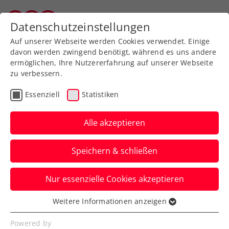
Zurück zur Newsübersicht
Datenschutzeinstellungen
Wiener Tennisverband
Auf unserer Webseite werden Cookies verwendet. Einige
davon werden zwingend benötigt, während es uns andere
ermöglichen, Ihre Nutzererfahrung auf unserer Webseite
zu verbessern.
Turniere
WTA
Essenziell
Statistiken
Ballkinder für das Upper
Austria Ladies Linz 2025
Alle akzeptieren
gesucht
Speichern & schließen
Die weltbesten Damen sind zu Gast in
Nur essenzielle Cookies akzeptieren
Linz – und ihr könnt aus nächster Nähe
dabei sein.
Weitere Informationen anzeigen
Essenziell
Verfasst von: Upper Austria Ladies Linz / Redaktion, 26.11.2024
Essenzielle Cookies werden für grundlegende
Powered by